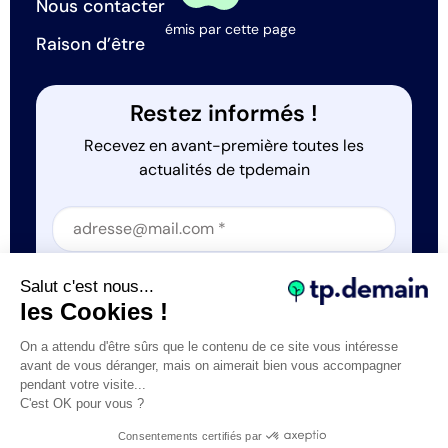
Nous contacter
émis par cette page
Raison d’être
Restez informés !
Recevez en avant-première toutes les
actualités de tpdemain
Section
Section
J'accepte que tp.demain utilise mes informations
Salut c'est nous...
*
les Cookies !
On a attendu d'être sûrs que le contenu de ce site vous intéresse
avant de vous déranger, mais on aimerait bien vous accompagner
pendant votre visite...
C'est OK pour vous ?
Tous droits réservés © tp.demain 2026
Mentions légales
Consentements certifiés par