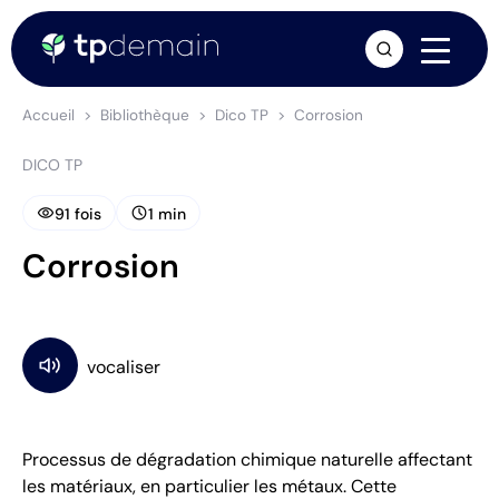
arrow_forward
Accueil
Bibliothèque
Dico TP
Corrosion
DICO TP
visibility
schedule
91 fois
1 min
Corrosion
Processus de dégradation chimique naturelle affectant
les matériaux, en particulier les métaux. Cette