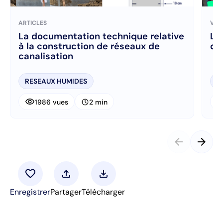
ARTICLES
VID
La documentation technique relative
La
à la construction de réseaux de
de
canalisation
RESEAUX HUMIDES
R
visibility
visibi
schedule
1986 vues
2 min
arrow_back
arrow_forward
favorite
upload
download
Enregistrer
Partager
Télécharger