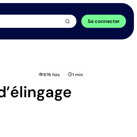
arrow_forward
Se connecter
visibility
schedule
876 fois
1 min
 d’élingage