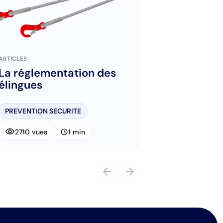
ARTICLES
La réglementation des
élingues
PREVENTION SECURITE
visibility
schedule
2710 vues
1 min
arrow_back
arrow_forward