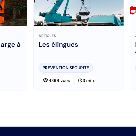
ARTICLES
harge à
Les élingues
PREVENTION SECURITE
visibility
schedule
4399 vues
3 min