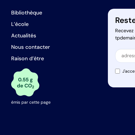
Bibliothèque
Reste
L’école
Recevez 
Actualités
tpdemai
Nous contacter
Secti
Raison d’être
Secti
J'acce
0.55 g
de CO
2
émis par cette page
s Options