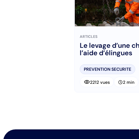
ARTICLES
Le levage d’une c
l’aide d’élingues
PREVENTION SECURITE
visibility
schedule
2212 vues
2 min