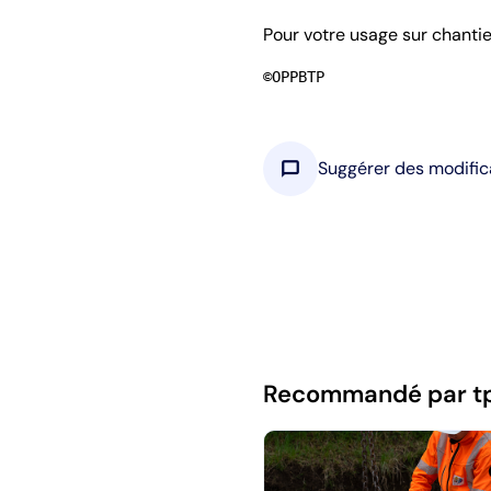
Pour votre usage sur chanti
©OPPBTP
chat_bubble
Suggérer des modific
Recommandé par t