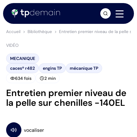
arrow_forward
Accueil
Bibliothèque
Entretien premier niveau de la pelle sur
VIDÉO
MECANIQUE
caces® r482
engins TP
mécanique TP
visibility
schedule
634 fois
2 min
Entretien premier niveau de
la pelle sur chenilles -140EL