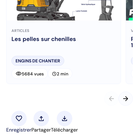
ARTICLES
VID
Les pelles sur chenilles
Pri
14
ENGINS DE CHANTIER
E
visibility
visibi
schedule
5684 vues
2 min
arrow_back
arrow_forward
favorite
upload
download
Enregistrer
Partager
Télécharger