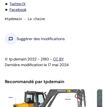
►
Twitter/X
►
Facebook
©tpdemain - La chaine
chat_bubble
Suggérer des modifications
© tp.demain 2022 - 2180 -
CC BY
Dernière modification le 17 mai 2024
Recommandé par tpdemain