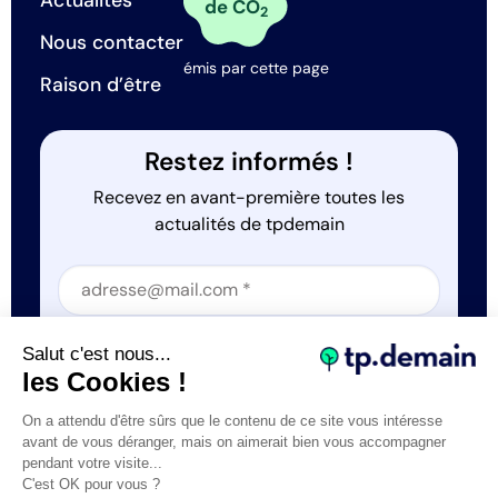
Actualités
de CO
2
Nous contacter
émis par cette page
Raison d’être
Restez informés !
Recevez en avant-première toutes les
actualités de tpdemain
Section
Section
J'accepte que tp.demain utilise mes informations
Salut c'est nous...
*
les Cookies !
On a attendu d'être sûrs que le contenu de ce site vous intéresse
avant de vous déranger, mais on aimerait bien vous accompagner
pendant votre visite...
C'est OK pour vous ?