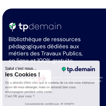
Bibliothèque de ressources
pédagogiques dédiées aux
métiers des Travaux Publics,
en ligne et 100% gratuite.
Salut c'est nous...
les Cookies !
La certification qualité a été délivrée au
titre de la catégorie d'actions suivante :
On a attendu d'être sûrs que le contenu de ce site vous intéresse
Actions de formation
avant de vous déranger, mais on aimerait bien vous
accompagner pendant votre visite...
C'est OK pour vous ?
Consentements certifiés par