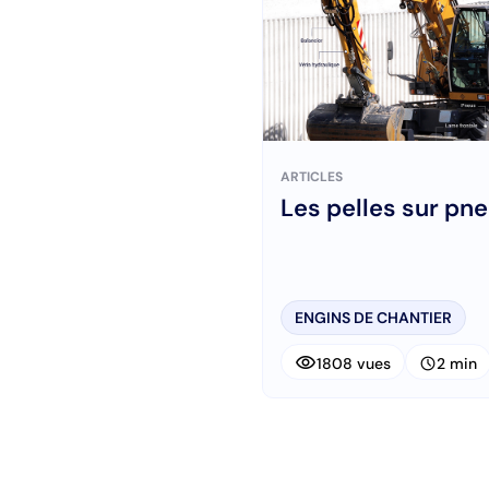
ARTICLES
Les pelles sur pn
ENGINS DE CHANTIER
visibility
schedule
1808 vues
2 min