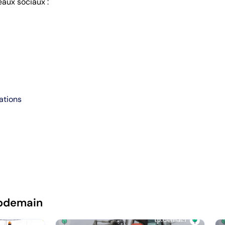
eaux sociaux :
ations
pdemain