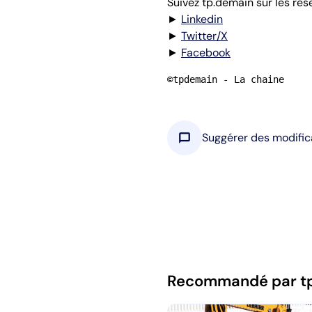
Suivez tp.demain sur les rés
►
Linkedin
►
Twitter/X
►
Facebook
©tpdemain - La chaine
chat_bubble
Suggérer des modific
Recommandé par t