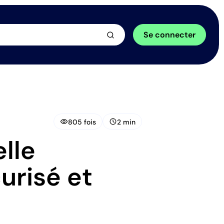
arrow_forward
Se connecter
visibility
schedule
805 fois
2 min
lle
urisé et