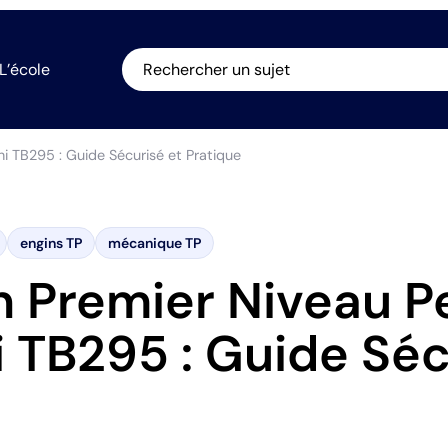
L’école
Rechercher un sujet
hi TB295 : Guide Sécurisé et Pratique
engins TP
mécanique TP
n Premier Niveau Pe
 TB295 : Guide Séc