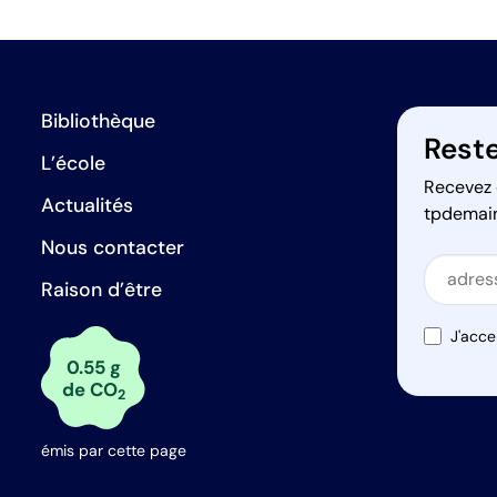
Bibliothèque
Reste
L’école
Recevez 
Actualités
tpdemai
Nous contacter
Secti
Raison d’être
Secti
J'acce
0.55 g
de CO
2
émis par cette page