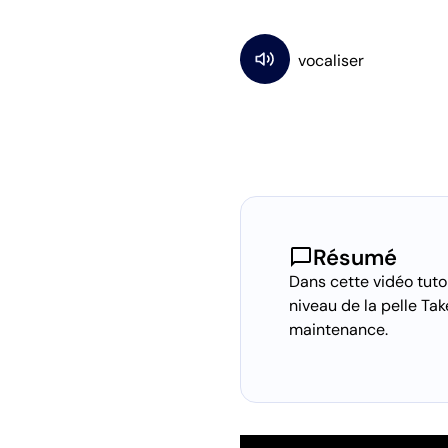
chat_bubble
Résumé
Dans cette vidéo tutor
niveau de la pelle Ta
maintenance.