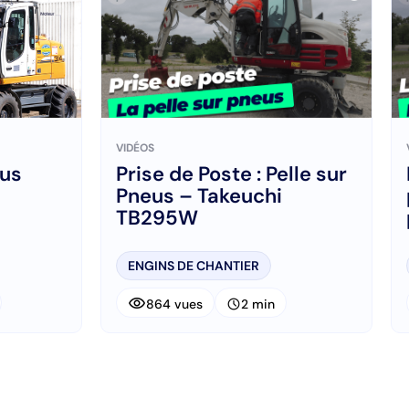
VIDÉOS
eus
Prise de Poste : Pelle sur
Pneus – Takeuchi
TB295W
ENGINS DE CHANTIER
visibility
schedule
864 vues
2 min