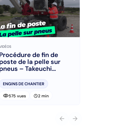
VIDÉOS
Procédure de fin de
poste de la pelle sur
pneus – Takeuchi
TB295W
ENGINS DE CHANTIER
visibility
schedule
575 vues
2 min
arrow_back
arrow_forward