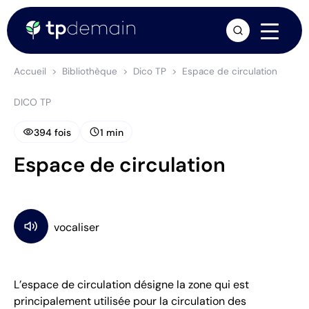
arrow_forward
Accueil
Bibliothèque
Dico TP
Espace de circulation
DICO TP
visibility
schedule
394 fois
1 min
Espace de circulation
L’espace de circulation désigne la zone qui est
principalement utilisée pour la circulation des