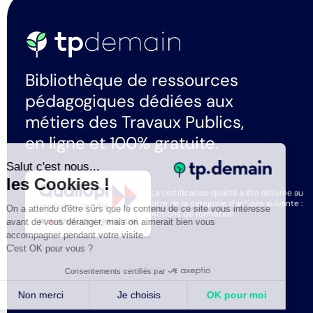
Bibliothèque de ressources
pédagogiques dédiées aux
métiers des Travaux Publics,
en ligne et 100% gratuite.
Salut c'est nous...
les Cookies !
La certification qualité a été délivrée au
titre de la catégorie d'actions suivante :
On a attendu d'être sûrs que le contenu de ce site vous intéresse
Actions de formation
avant de vous déranger, mais on aimerait bien vous
accompagner pendant votre visite...
C'est OK pour vous ?
Consentements certifiés par
Non merci
Je choisis
OK pour moi