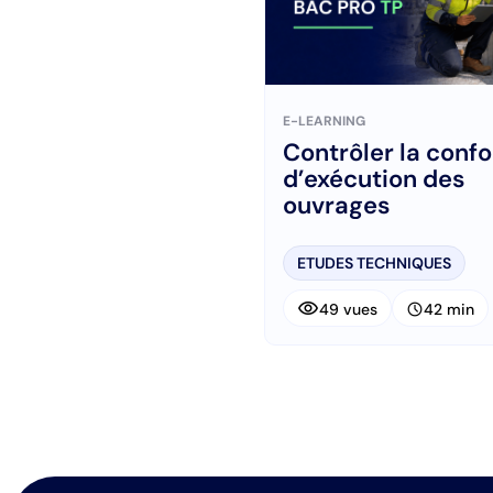
E-LEARNING
Contrôler la conf
d’exécution des
ouvrages
ETUDES TECHNIQUES
visibility
schedule
49 vues
42 min