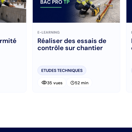
E-LEARNING
ormité
Réaliser des essais de
contrôle sur chantier
ETUDES TECHNIQUES
visibility
schedule
35 vues
52 min