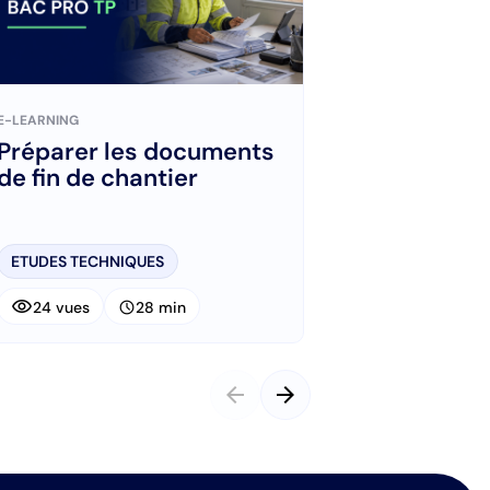
E-LEARNING
E-LEARNING
Préparer les documents
Organiser s
de fin de chantier
intervention
ETUDES TECHNIQUES
ETUDES TECHNIQ
visibility
visibility
schedule
schedule
24 vues
28 min
25 vues
arrow_back
arrow_forward