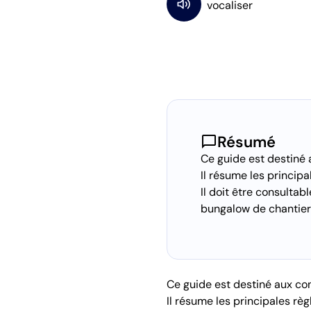
chat_bubble
Résumé
Ce guide est destiné 
Il résume les principa
Il doit être consulta
bungalow de chantier o
Ce guide est destiné aux co
Il résume les principales règ