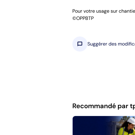
Pour votre usage sur chanti
©OPPBTP
chat_bubble
Suggérer des modific
Recommandé par t