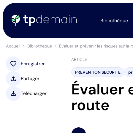
Bibliothèque
Accueil
Bibliothèque
Évaluer et prévenir les risques sur la 
ARTICLE
favorite
Enregistrer
PREVENTION SECURITE
pr
upload
Partager
Évaluer e
download
Télécharger
route