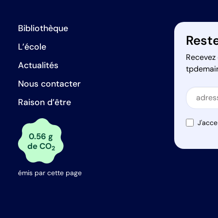
Bibliothèque
Reste
L’école
Recevez 
Actualités
tpdemai
Nous contacter
Secti
Raison d’être
Secti
J'acce
0.56 g
de CO
2
émis par cette page