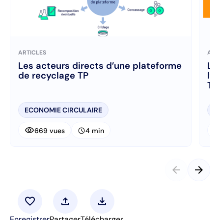
ARTICLES
ART
Les acteurs directs d’une plateforme
Le
de recyclage TP
l’
Tr
ECONOMIE CIRCULAIRE
E
visibility
visibi
schedule
669 vues
4 min
arrow_back
arrow_forward
favorite
upload
download
Enregistrer
Partager
Télécharger