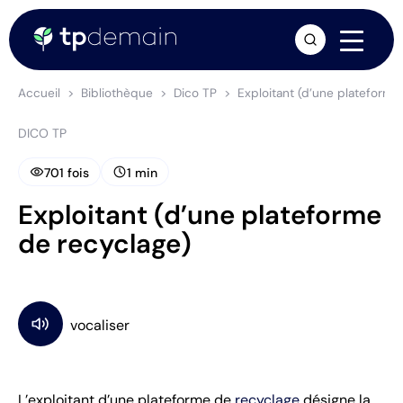
arrow_forward
Accueil
Bibliothèque
Dico TP
Exploitant (d’une plateforme
DICO TP
visibility
schedule
701 fois
1 min
Exploitant (d’une plateforme
de recyclage)
L’exploitant d’une plateforme de
recyclage
désigne la