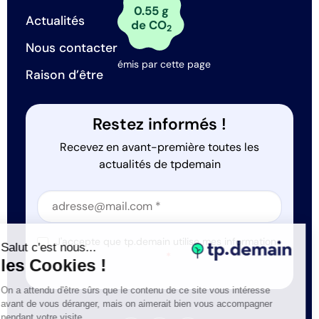
0.55 g
Actualités
de CO
2
Nous contacter
émis par cette page
Raison d’être
Restez informés !
Recevez en avant-première toutes les
actualités de tpdemain
Section
Section
J'accepte que tp.demain utilise mes informations
Salut c'est nous...
*
les Cookies !
On a attendu d'être sûrs que le contenu de ce site vous intéresse
avant de vous déranger, mais on aimerait bien vous accompagner
pendant votre visite...