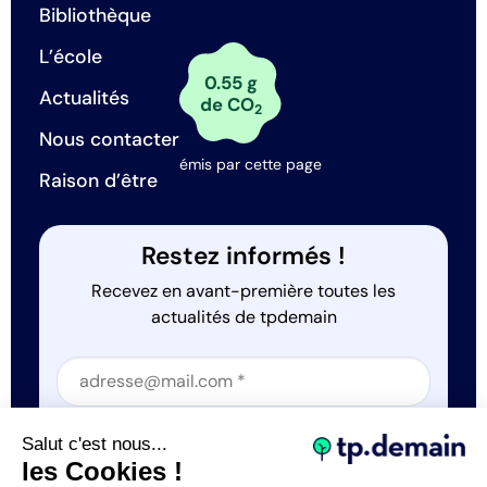
Bibliothèque
L’école
0.55 g
Actualités
de CO
2
Nous contacter
émis par cette page
Raison d’être
Restez informés !
Recevez en avant-première toutes les
actualités de tpdemain
Section
Section
J'accepte que tp.demain utilise mes informations
Salut c'est nous...
*
les Cookies !