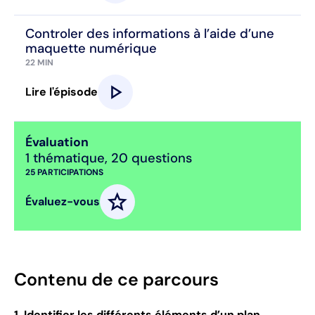
Controler des informations à l’aide d’une
maquette numérique
22 MIN
play_arrow
Lire l'épisode
Évaluation
1 thématique
,
20 questions
25
PARTICIPATIONS
star
Évaluez-vous
Contenu de ce parcours
1. Identifier les différents éléments d’un plan