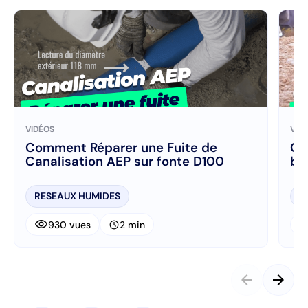
VIDÉOS
VID
Comment Réparer une Fuite de
Co
Canalisation AEP sur fonte D100
bé
RESEAUX HUMIDES
R
visibility
visibi
schedule
930 vues
2 min
arrow_back
arrow_forward