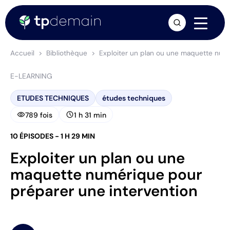
arrow_forward
Accueil
Bibliothèque
Exploiter un plan ou une maquette numé
E-LEARNING
ETUDES TECHNIQUES
études techniques
visibility
schedule
789 fois
1 h 31 min
10 ÉPISODES - 1 H 29 MIN
Exploiter un plan ou une
maquette numérique pour
préparer une intervention