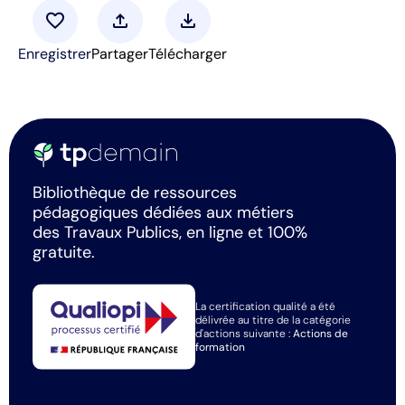
favorite
upload
download
Enregistrer
Partager
Télécharger
Bibliothèque de ressources
pédagogiques dédiées aux métiers
des Travaux Publics, en ligne et 100%
gratuite.
La certification qualité a été
délivrée au titre de la catégorie
d'actions suivante :
Actions de
formation