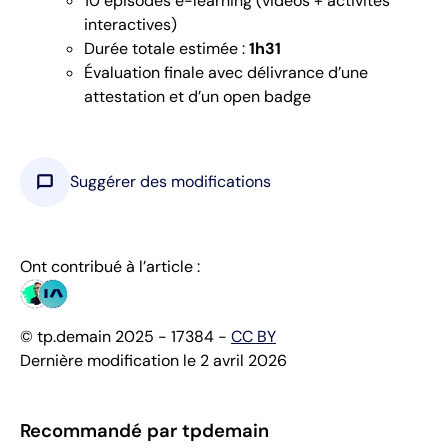
10 épisodes e-learning (vidéos + activités
interactives)
Durée totale estimée :
1h31
Évaluation finale avec délivrance d’une
attestation et d’un open badge
chat_bubble
Suggérer des modifications
Ont contribué à l’article :
© tp.demain 2025 - 17384 -
CC BY
Dernière modification le 2 avril 2026
Recommandé par tpdemain