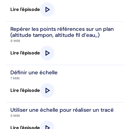
play_arrow
Lire l'épisode
Repérer les points références sur un plan
(altitude tampon, altitude fil d’eau,,)
8 MIN
play_arrow
Lire l'épisode
Définir une échelle
7 MIN
play_arrow
Lire l'épisode
Utiliser une échelle pour réaliser un tracé
5 MIN
play_arrow
Lire l'épisode