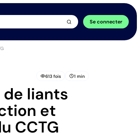
arrow_forward
Se connecter
TG
visibility
schedule
613 fois
1 min
 de liants
ction et
 du CCTG