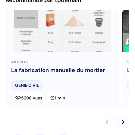
Recommandé par tpdemain
ARTICLES
VID
La fabrication manuelle du mortier
Le
GENIE CIVIL
T
visibility
visibi
schedule
5296 vues
1 min
arrow_back
arrow_forward