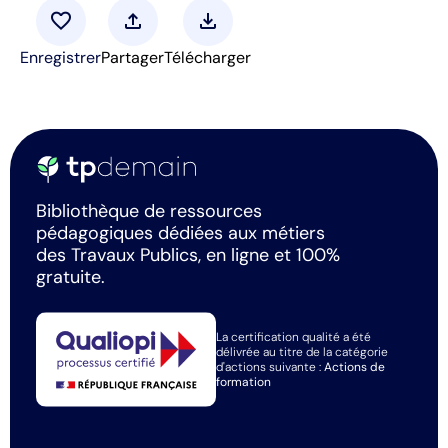
favorite
upload
download
Enregistrer
Partager
Télécharger
Bibliothèque de ressources
pédagogiques dédiées aux métiers
des Travaux Publics, en ligne et 100%
gratuite.
La certification qualité a été
délivrée au titre de la catégorie
d'actions suivante :
Actions de
formation