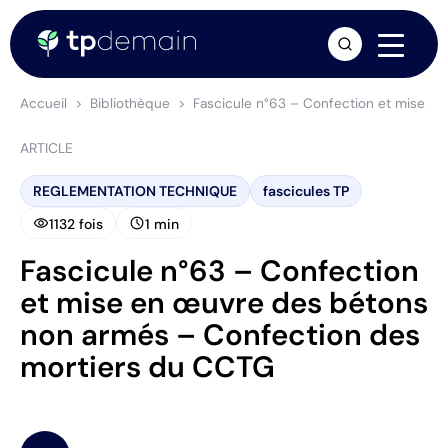
arrow_forward
Accueil
Bibliothèque
Fascicule n°63 – Confection et mise e
ARTICLE
REGLEMENTATION TECHNIQUE
fascicules TP
visibility
schedule
1132 fois
1 min
Fascicule n°63 – Confection
et mise en œuvre des bétons
non armés – Confection des
mortiers du CCTG