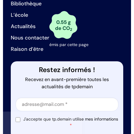
Bibliothèque
L’école
0.55 g
Actualités
de CO
2
Nous contacter
émis par cette page
Raison d’être
Restez informés !
Recevez en avant-première toutes les
actualités de tpdemain
Section
Section
J'accepte que tp.demain utilise mes informations
ut c'est nous...
*
s Cookies !