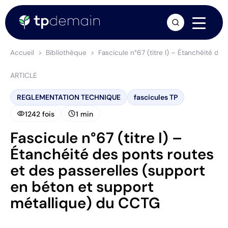
arrow_forward
Accueil
Bibliothèque
Fascicule n°67 (titre I) – Étanchéité d
ARTICLE
REGLEMENTATION TECHNIQUE
fascicules TP
visibility
schedule
1242 fois
1 min
Fascicule n°67 (titre I) –
Étanchéité des ponts routes
et des passerelles (support
en béton et support
métallique) du CCTG