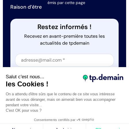
émis par cette page
Raison d’être
Restez informés !
Recevez en avant-première toutes les
actualités de tpdemain
Section
Section
J'accepte que tp.demain utilise mes informations
Salut c'est nous...
*
les Cookies !
On a attendu d'être sûrs que le contenu de ce site vous intéresse
avant de vous déranger, mais on aimerait bien vous accompagner
pendant votre visite...
C'est OK pour vous ?
Tous droits réservés © tp.demain 2026
Mentions légales
Consentements certifiés par
- Réalisation
Webexpr