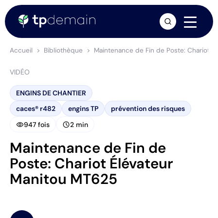
arrow_forward
Accueil
Bibliothèque
Maintenance de Fin de Poste: Chariot 
VIDÉO
ENGINS DE CHANTIER
caces® r482
engins TP
prévention des risques
visibility
schedule
947 fois
2 min
Maintenance de Fin de
Poste: Chariot Élévateur
Manitou MT625