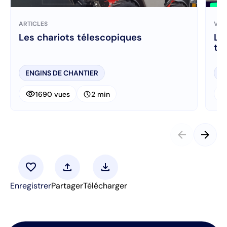
ARTICLES
VID
Les chariots télescopiques
La
ENGINS DE CHANTIER
E
visibility
visibi
schedule
1690 vues
2 min
arrow_back
arrow_forward
favorite
upload
download
Enregistrer
Partager
Télécharger