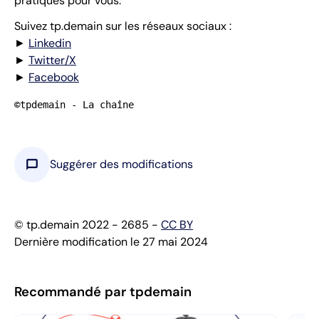
pratiques pour vous.
Suivez tp.demain sur les réseaux sociaux :
►
Linkedin
►
Twitter/X
►
Facebook
©tpdemain - La chaîne
chat_bubble
Suggérer des modifications
© tp.demain 2022 - 2685 -
CC BY
Dernière modification le 27 mai 2024
Recommandé par tpdemain