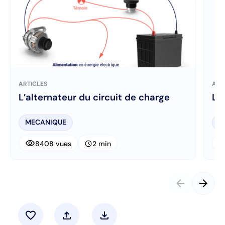
ARTICLES
ART
L’alternateur du circuit de charge
La
MECANIQUE
M
visibility
visibi
schedule
8408 vues
2 min
arrow_back
arrow_forward
favorite
upload
download