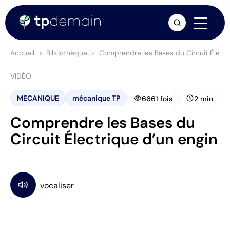
arrow_forward
Accueil
Bibliothèque
Comprendre les Bases du Circuit Électr
VIDÉO
visibility
schedule
MECANIQUE
mécanique TP
6661 fois
2 min
Comprendre les Bases du
Circuit Électrique d’un engin