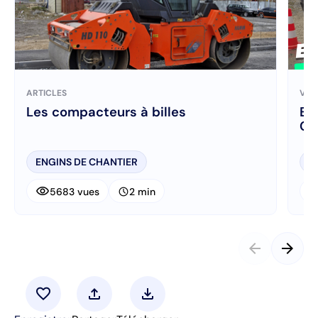
ARTICLES
VID
Les compacteurs à billes
En
Co
ENGINS DE CHANTIER
M
visibility
visibi
schedule
5683 vues
2 min
arrow_back
arrow_forward
favorite
upload
download