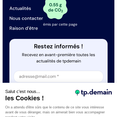
0.55 g
Actualités
de CO
2
Nous contacter
émis par cette page
Raison d’être
Restez informés !
Recevez en avant-première toutes les
actualités de tpdemain
Section
Section
J'accepte que tp.demain utilise mes informations
Salut c'est nous...
*
les Cookies !
On a attendu d'être sûrs que le contenu de ce site vous intéresse
avant de vous déranger, mais on aimerait bien vous accompagner