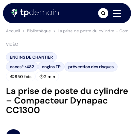
arrow_forward
Accueil
Bibliothèque
La prise de poste du cylindre – Comp
VIDÉO
ENGINS DE CHANTIER
caces® r482
engins TP
prévention des risques
visibility
schedule
850 fois
2 min
La prise de poste du cylindre
– Compacteur Dynapac
CC1300