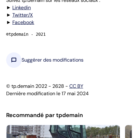
Suivez tp.demain sur les réseaux sociaux :
►
Linkedin
►
Twitter/X
►
Facebook
©tpdemain - 2021
chat_bubble
Suggérer des modifications
© tp.demain 2022 - 2628 -
CC BY
Dernière modification le 17 mai 2024
Recommandé par tpdemain