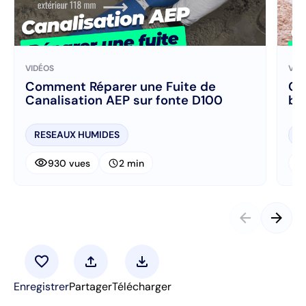
VIDÉOS
VID
Comment Réparer une Fuite de
Co
Canalisation AEP sur fonte D100
bé
RESEAUX HUMIDES
R
visibility
visibi
schedule
930 vues
2 min
arrow_back
arrow_forward
favorite
upload
download
Enregistrer
Partager
Télécharger