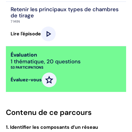
Retenir les principaux types de chambres
de tirage
7 MIN
play_arrow
Lire l'épisode
Évaluation
1 thématique
,
20 questions
53
PARTICIPATIONS
star
Évaluez-vous
Contenu de ce parcours
1. Identifier les composants d’un réseau