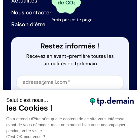
Actualités
de CO
2
Nous contacter
émis par cette page
Raison d’être
Restez informés !
Recevez en avant-première toutes les
actualités de tpdemain
Section
Section
J'accepte que tp.demain utilise mes informations
Salut c'est nous...
*
les Cookies !
On a attendu d'être sûrs que le contenu de ce site vous intéresse
avant de vous déranger, mais on aimerait bien vous accompagner
pendant votre visite...
C'est OK pour vous ?