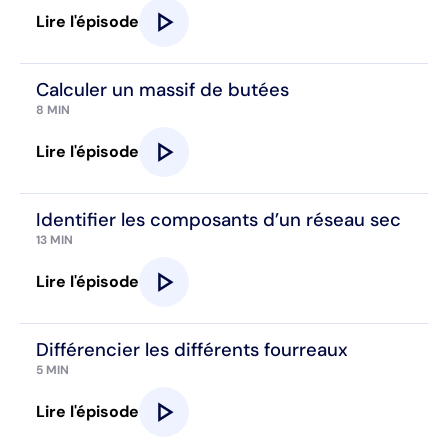
play_arrow
Lire l'épisode
Calculer un massif de butées
8 MIN
play_arrow
Lire l'épisode
Identifier les composants d’un réseau sec
13 MIN
play_arrow
Lire l'épisode
Différencier les différents fourreaux
5 MIN
play_arrow
Lire l'épisode