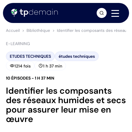
arrow_forward
Accueil
Bibliothèque
Identifier les composants des réseaux 
E-LEARNING
ETUDES TECHNIQUES
études techniques
visibility
schedule
1214 fois
1 h 37 min
10 ÉPISODES - 1 H 37 MIN
Identifier les composants
des réseaux humides et secs
pour assurer leur mise en
œuvre