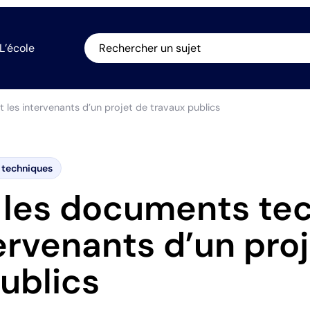
L’école
Rechercher un sujet
t les intervenants d’un projet de travaux publics
 techniques
r les documents te
tervenants d’un pro
ublics