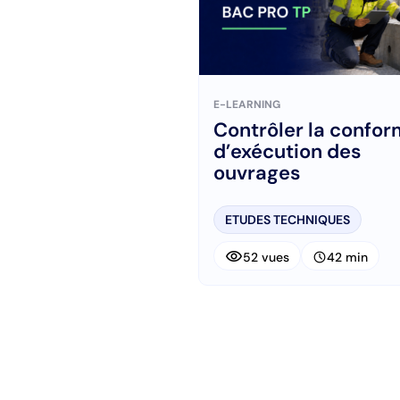
E-LEARNING
Contrôler la confor
d’exécution des
ouvrages
ETUDES TECHNIQUES
visibility
schedule
52 vues
42 min