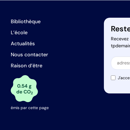
Bibliothèque
Reste
L’école
Recevez 
Actualités
tpdemai
Nous contacter
Secti
Raison d’être
Secti
J'acce
0.54 g
de CO
2
émis par cette page