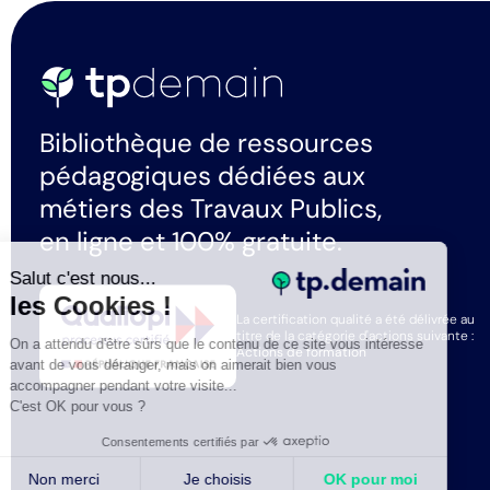
Bibliothèque de ressources
pédagogiques dédiées aux
métiers des Travaux Publics,
en ligne et 100% gratuite.
Salut c'est nous...
les Cookies !
La certification qualité a été délivrée au
titre de la catégorie d'actions suivante :
On a attendu d'être sûrs que le contenu de ce site vous intéresse
Actions de formation
avant de vous déranger, mais on aimerait bien vous
accompagner pendant votre visite...
C'est OK pour vous ?
Consentements certifiés par
Non merci
Je choisis
OK pour moi