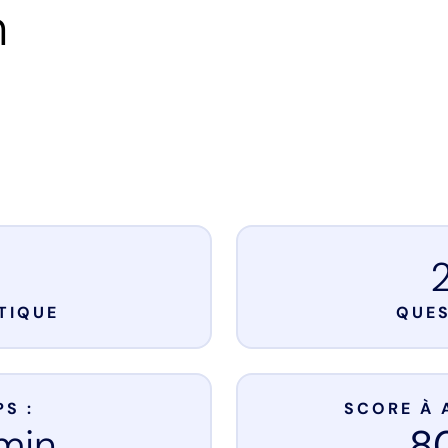
n
TIQUE
QUE
S :
SCORE À 
min
8