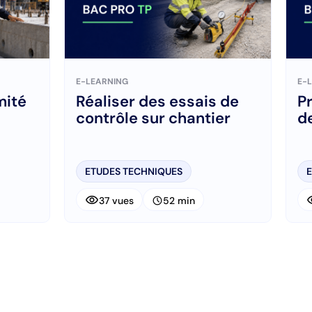
E-LEARNING
E-
mité
Réaliser des essais de
P
contrôle sur chantier
de
ETUDES TECHNIQUES
visibility
visi
schedule
37 vues
52 min