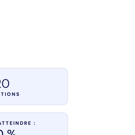
20
STIONS
ATTEINDRE :
0 %