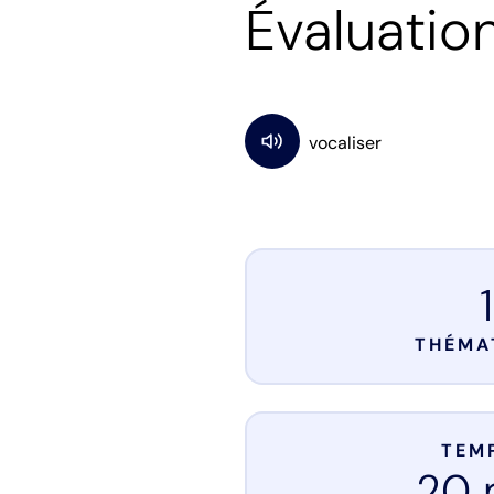
Évaluatio
1
THÉMA
TEMP
20 