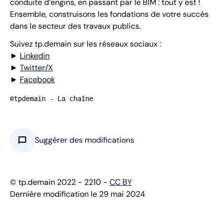
conduite d’engins, en passant par le BIM : tout y est !
Ensemble, construisons les fondations de votre succès
dans le secteur des travaux publics.
Suivez tp.demain sur les réseaux sociaux :
►
Linkedin
►
Twitter/X
►
Facebook
©tpdemain - La chaîne
chat_bubble
Suggérer des modifications
© tp.demain 2022 - 2210 -
CC BY
Dernière modification le 29 mai 2024