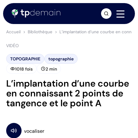
arrow_forward
Accueil
Bibliothèque
L’implantation d’une courbe en connaiss
VIDÉO
TOPOGRAPHIE
topographie
visibility
schedule
1018 fois
2 min
L’implantation d’une courbe
en connaissant 2 points de
tangence et le point A