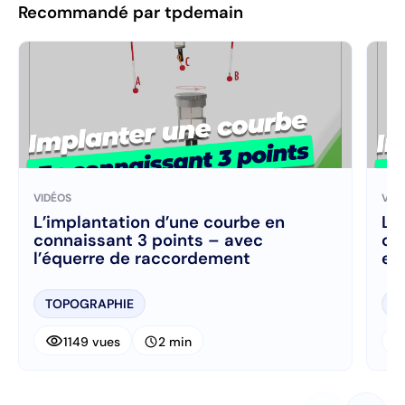
Recommandé par tpdemain
VIDÉOS
VID
L’implantation d’une courbe en
L’
connaissant 3 points – avec
co
l’équerre de raccordement
et
TOPOGRAPHIE
T
visibility
visibi
schedule
1149 vues
2 min