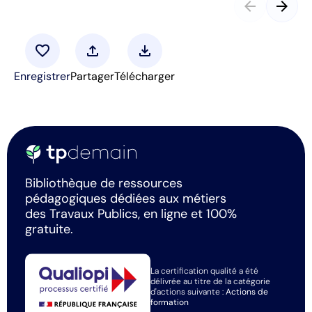
arrow_back
arrow_forward
favorite
upload
download
Enregistrer
Partager
Télécharger
Bibliothèque de ressources
pédagogiques dédiées aux métiers
des Travaux Publics, en ligne et 100%
gratuite.
La certification qualité a été
délivrée au titre de la catégorie
d'actions suivante :
Actions de
formation