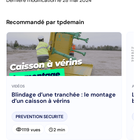
Dernière modification le 28 mai 2024
Recommandé par tpdemain
VIDÉOS
ART
Blindage d’une tranchée : le montage
Le
d’un caisson à vérins
bl
PREVENTION SECURITE
P
visibility
visibi
schedule
1119 vues
2 min