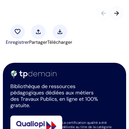
arrow_back
arrow_forward
favorite
upload
download
Enregistrer
Partager
Télécharger
Bibliothèque de ressources
pédagogiques dédiées aux métiers
des Travaux Publics, en ligne et 100%
gratuite.
La certification qualité a été
délivrée au titre de la catégorie