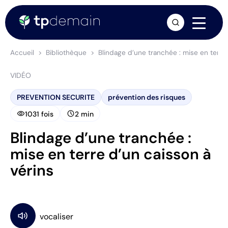
arrow_forward
Accueil
Bibliothèque
Blindage d’une tranchée : mise en terre 
VIDÉO
PREVENTION SECURITE
prévention des risques
visibility
schedule
1031 fois
2 min
Blindage d’une tranchée :
mise en terre d’un caisson à
vérins