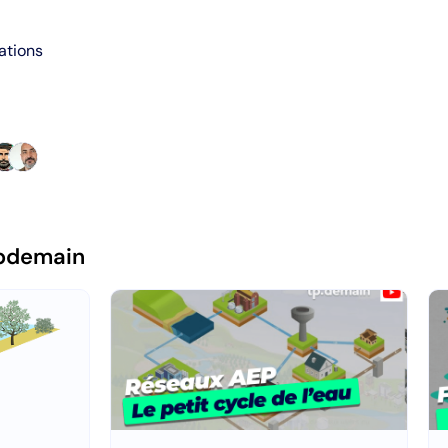
ations
pdemain