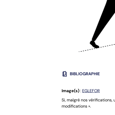
book_5
BIBLIOGRAPHIE
Image(s)
:
EGLEFOR
Si, malgré nos vérifications,
modifications ».