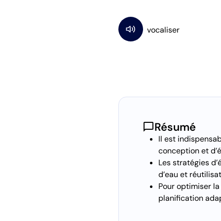
chat_bubble
Résumé
Il est indispens
conception et d’é
Les stratégies d
d’eau et réutilisa
Pour optimiser la 
planification ada