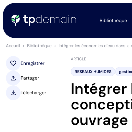
Bibliothèque
Accueil
Bibliothèque
Intégrer les économies d’eau dans la 
ARTICLE
favorite
Enregistrer
RESEAUX HUMIDES
gestio
upload
Partager
Intégrer
download
Télécharger
concepti
ouvrage