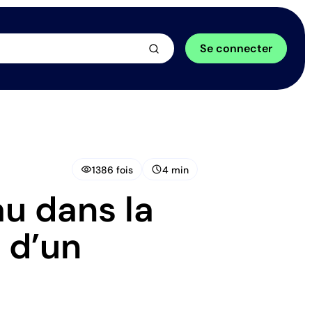
arrow_forward
Se connecter
visibility
schedule
1386 fois
4 min
au dans la
 d’un