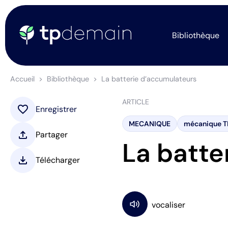
Bibliothèque
Accueil
Bibliothèque
La batterie d’accumulateurs
ARTICLE
favorite
Enregistrer
MECANIQUE
mécanique T
upload
Partager
La batte
download
Télécharger