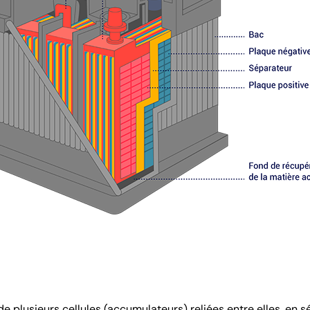
e plusieurs cellules (accumulateurs) reliées entre elles, en sé