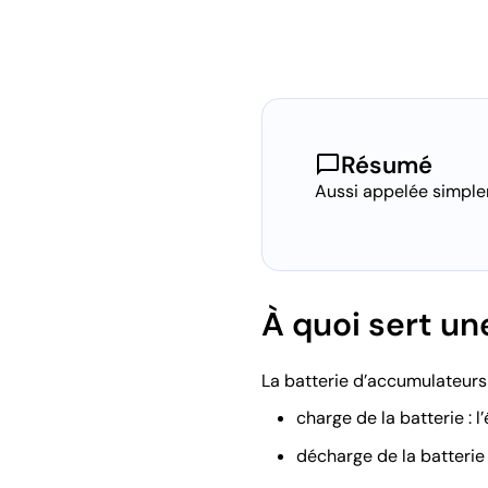
chat_bubble
Résumé
Aussi appelée simpleme
À quoi sert un
La batterie d’accumulateurs
charge de la batterie : 
décharge de la batterie 