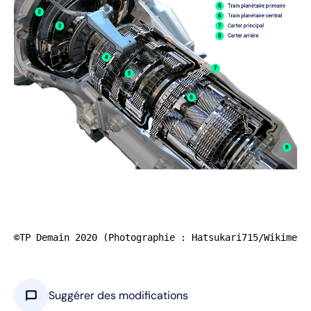
©TP Demain 2020 (Photographie : Hatsukari715/Wikimedi
chat_bubble
Suggérer des modifications