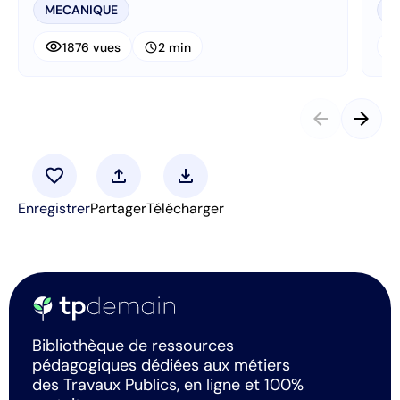
MECANIQUE
M
visibility
visibi
schedule
1876 vues
2 min
arrow_back
arrow_forward
favorite
upload
download
Enregistrer
Partager
Télécharger
Bibliothèque de ressources
pédagogiques dédiées aux métiers
des Travaux Publics, en ligne et 100%