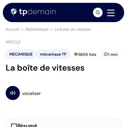
arrow_forward
Accueil
Bibliothèque
La boîte de vitesses
ARTICLE
visibility
schedule
MECANIQUE
mécanique TP
3655 fois
1 min
La boîte de vitesses
chat_bubble
Résumé