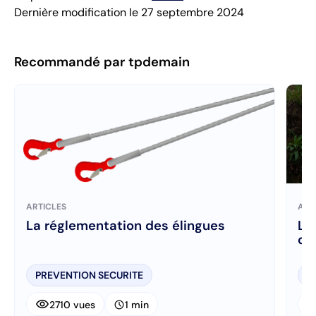
Dernière modification le 27 septembre 2024
Recommandé par tpdemain
ARTICLES
ART
La réglementation des élingues
Le
d’
PREVENTION SECURITE
P
visibility
visibi
schedule
2710 vues
1 min