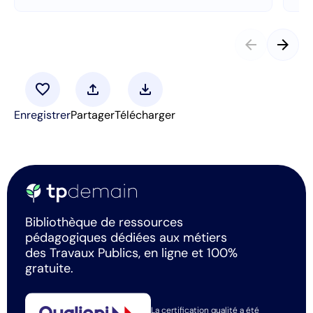
arrow_back
arrow_forward
favorite
upload
download
Enregistrer
Partager
Télécharger
Bibliothèque de ressources
pédagogiques dédiées aux métiers
des Travaux Publics, en ligne et 100%
gratuite.
La certification qualité a été