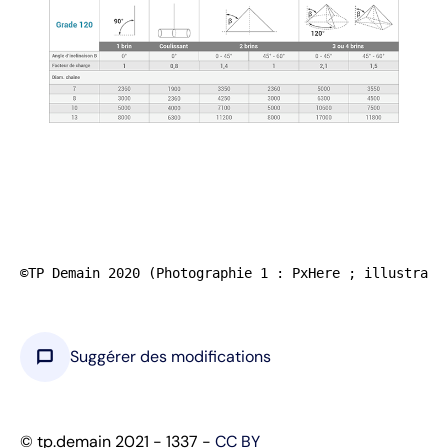
©TP Demain 2020 (Photographie 1 : PxHere ; illustrati
chat_bubble
Suggérer des modifications
© tp.demain 2021 - 1337 -
CC BY