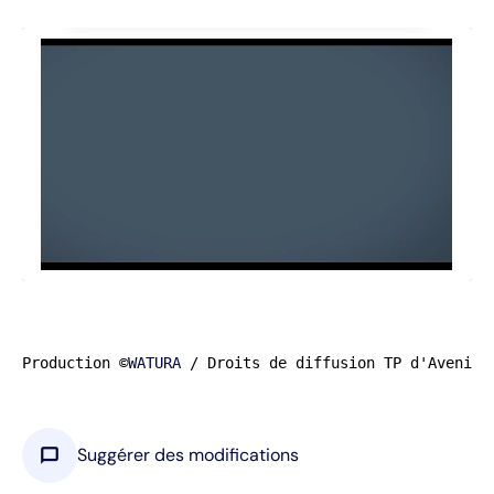
Production ©
WATURA
 / Droits de diffusion TP d'Avenir
chat_bubble
Suggérer des modifications