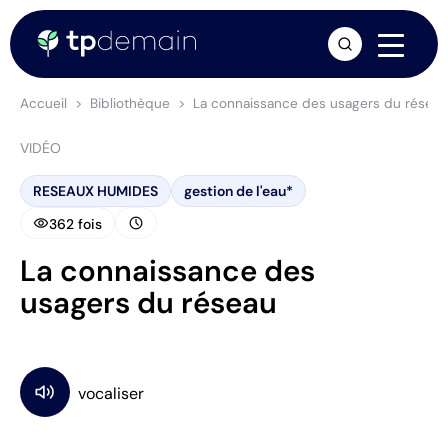
arrow_forward
Accueil
Bibliothèque
La connaissance des usagers du réseau
VIDÉO
RESEAUX HUMIDES
gestion de l'eau*
visibility
schedule
362 fois
La connaissance des
usagers du réseau