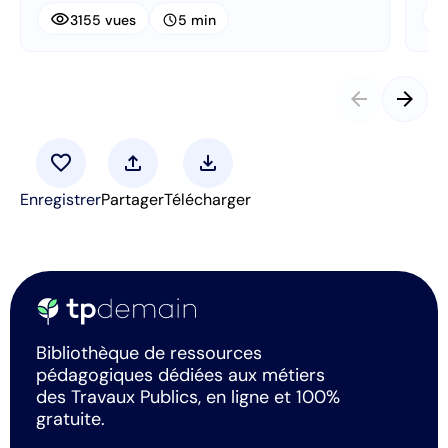
visibility
visibi
schedule
3155 vues
5 min
arrow_back
arrow_forward
favorite
upload
download
Enregistrer
Partager
Télécharger
Bibliothèque de ressources
pédagogiques dédiées aux métiers
des Travaux Publics, en ligne et 100%
gratuite.