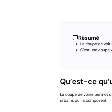
chat_bubble
Résumé
La coupe de voiri
C’est une coupe v
Qu’est-ce qu’u
La coupe de voirie permet de
urbains qui la composent.