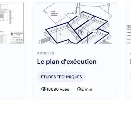
ARTICLES
Le plan d’exécution
ETUDES TECHNIQUES
visibility
schedule
18696 vues
2 min