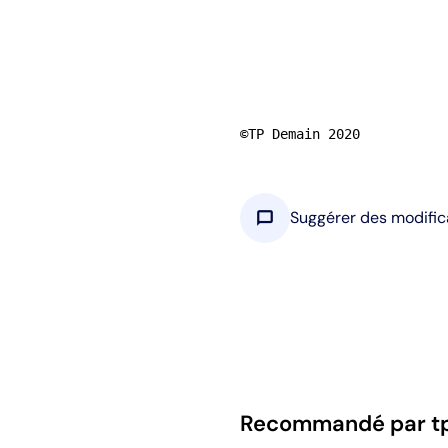
©TP Demain 2020
chat_bubble
Suggérer des modific
Recommandé par t