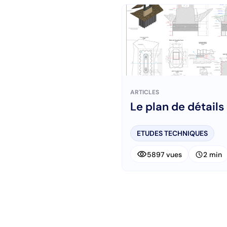
ARTICLES
Le plan de détails
ETUDES TECHNIQUES
visibility
schedule
5897 vues
2 min