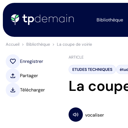
Bibliothèque
Accueil
Bibliothèque
La coupe de voirie
ARTICLE
favorite
Enregistrer
ETUDES TECHNIQUES
étud
upload
Partager
La coupe
download
Télécharger