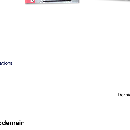
ations
Derni
pdemain