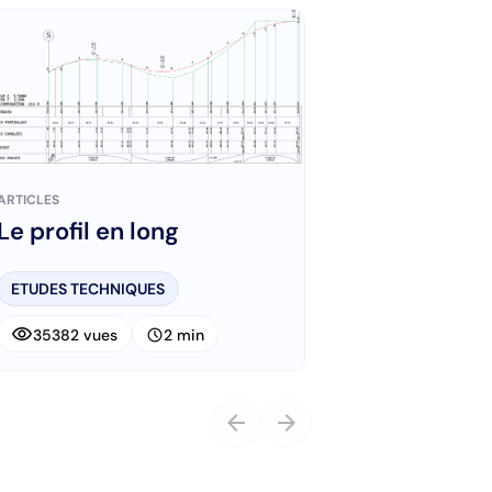
ARTICLES
Le profil en long
ETUDES TECHNIQUES
visibility
schedule
35382 vues
2 min
arrow_back
arrow_forward