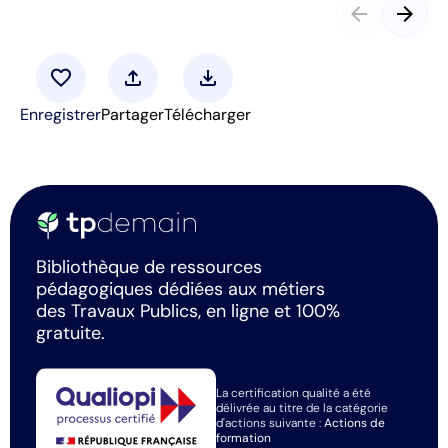
arrow_back
arrow_forward
favorite
upload
download
Enregistrer
Partager
Télécharger
Bibliothèque de ressources
pédagogiques dédiées aux métiers
des Travaux Publics, en ligne et 100%
gratuite.
La certification qualité a été
délivrée au titre de la catégorie
d'actions suivante :
Actions de
formation