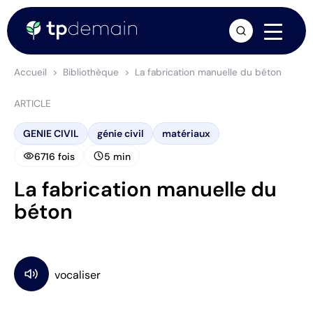
arrow_forward
Accueil
Bibliothèque
La fabrication manuelle du béton
ARTICLE
GENIE CIVIL
génie civil
matériaux
visibility
schedule
6716 fois
5 min
La fabrication manuelle du
béton