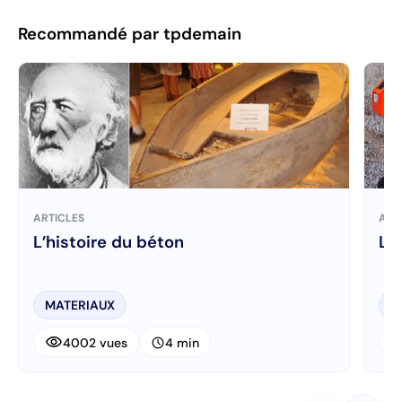
Recommandé par tpdemain
ARTICLES
ART
L’histoire du béton
La
MATERIAUX
M
visibility
visibi
schedule
4002 vues
4 min