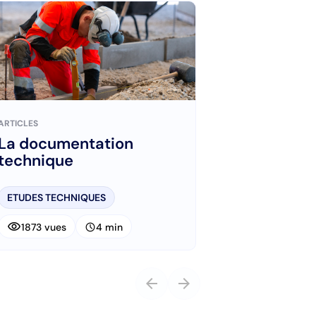
ARTICLES
La documentation
technique
ETUDES TECHNIQUES
visibility
schedule
1873 vues
4 min
arrow_back
arrow_forward