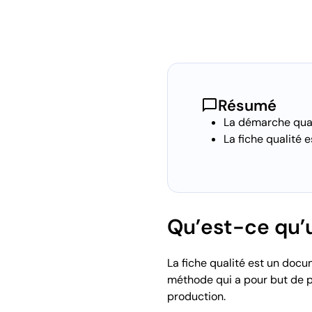
chat_bubble
Résumé
La démarche qual
La fiche qualité e
Qu’est-ce qu’u
La fiche qualité est un docu
méthode qui a pour but de p
production.