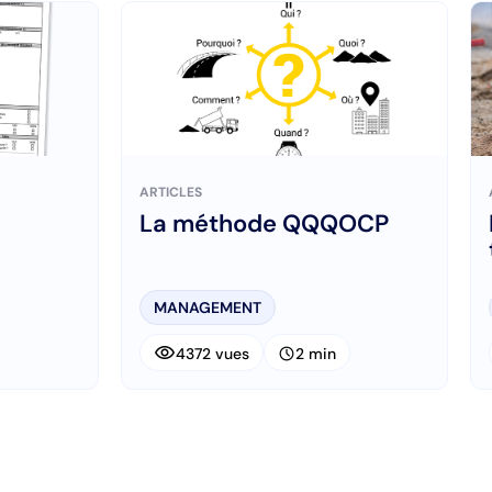
ARTICLES
La méthode QQQOCP
MANAGEMENT
visibility
schedule
4372 vues
2 min