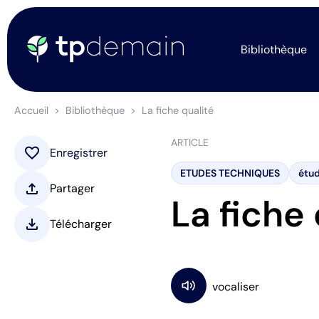
Bibliothèque
Accueil
Bibliothèque
La fiche qualité
ARTICLE
favorite
Enregistrer
ETUDES TECHNIQUES
étud
upload
Partager
La fiche 
download
Télécharger