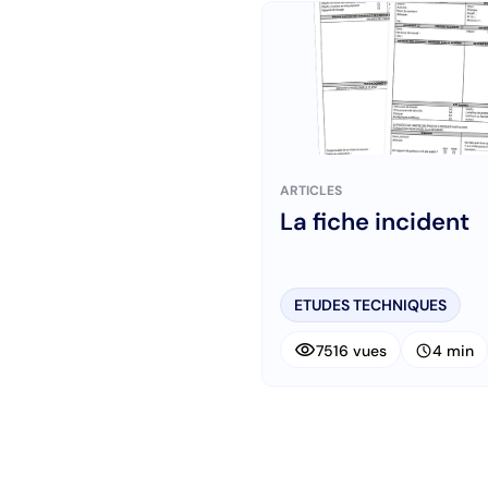
ARTICLES
La fiche incident
ETUDES TECHNIQUES
visibility
schedule
7516 vues
4 min