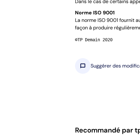
Dans le cas de certains appe
Norme ISO 9001
La norme ISO 9001 fournit a
façon à produire régulièreme
©TP Demain 2020
chat_bubble
Suggérer des modific
Recommandé par t