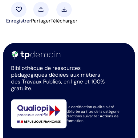
favorite
upload
download
Enregistrer
Partager
Télécharger
Bibliothèque de ressources
pédagogiques dédiées aux métiers
des Travaux Publics, en ligne et 100%
gratuite.
La certification qualité a été
délivrée au titre de la catégorie
d'actions suivante :
Actions de
formation