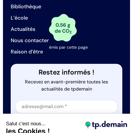
Bibliothèque
L’école
0.56 g
Actualités
de CO
2
Nous contacter
émis par cette page
Raison d’être
Restez informés !
Recevez en avant-première toutes les
actualités de tpdemain
Section
Section
J'accepte que tp.demain utilise mes informations
Salut c'est nous...
*
les Cookies !