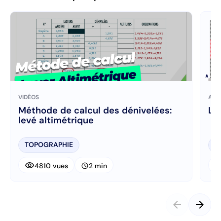
VIDÉOS
ART
Méthode de calcul des dénivelées:
Le
levé altimétrique
TOPOGRAPHIE
T
visibility
visibi
schedule
4810 vues
2 min
arrow_back
arrow_forward