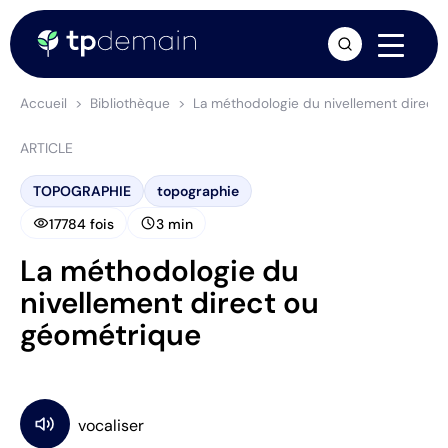
arrow_forward
Accueil
Bibliothèque
La méthodologie du nivellement direct
ARTICLE
TOPOGRAPHIE
topographie
visibility
schedule
17784 fois
3 min
La méthodologie du
nivellement direct ou
géométrique