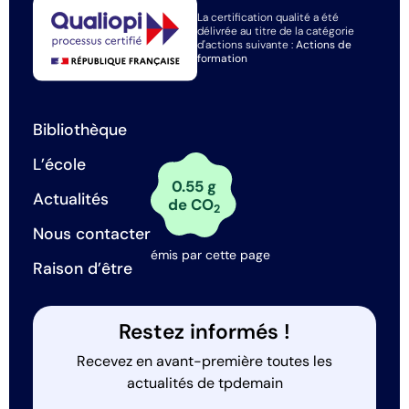
La certification qualité a été
délivrée au titre de la catégorie
d'actions suivante :
Actions de
formation
Bibliothèque
L’école
0.55 g
Actualités
de CO
2
Nous contacter
émis par cette page
Raison d’être
Restez informés !
Recevez en avant-première toutes les
actualités de tpdemain