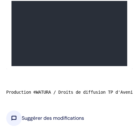
Production ©WATURA / Droits de diffusion TP d'Avenir 
chat_bubble
Suggérer des modifications