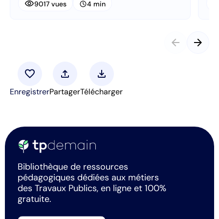
visibility
visibi
schedule
9017 vues
4 min
arrow_back
arrow_forward
favorite
upload
download
Enregistrer
Partager
Télécharger
Bibliothèque de ressources
pédagogiques dédiées aux métiers
des Travaux Publics, en ligne et 100%
gratuite.