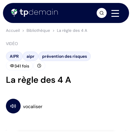
arrow_forward
Accueil
Bibliothèque
La règle des 4 A
VIDÉO
AIPR
aipr
prévention des risques
visibility
schedule
341 fois
La règle des 4 A