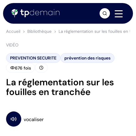
arrow_forward
Accueil
Bibliothèque
La réglementation sur les fouilles en tr
VIDÉO
PREVENTION SECURITE
prévention des risques
visibility
schedule
676 fois
La réglementation sur les
fouilles en tranchée