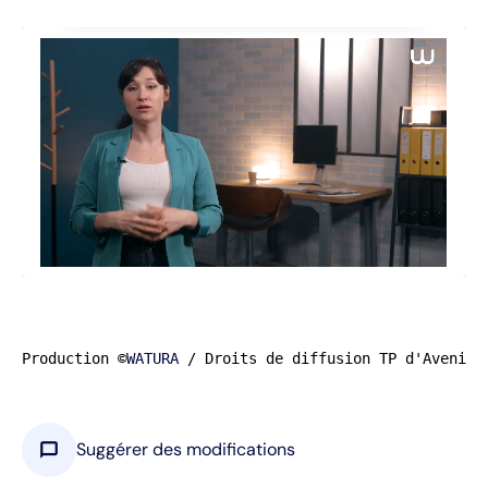
Production ©
WATURA
 / Droits de diffusion TP d'Avenir 
chat_bubble
Suggérer des modifications