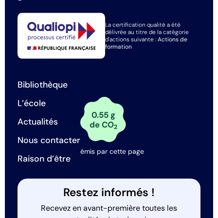
La certification qualité a été
délivrée au titre de la catégorie
d'actions suivante :
Actions de
formation
Bibliothèque
L’école
0.55 g
Actualités
de CO
2
Nous contacter
émis par cette page
Raison d’être
Restez informés !
Recevez en avant-première toutes les