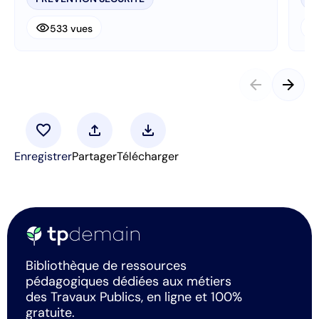
visibility
visibi
533 vues
arrow_back
arrow_forward
favorite
upload
download
Enregistrer
Partager
Télécharger
Bibliothèque de ressources
pédagogiques dédiées aux métiers
des Travaux Publics, en ligne et 100%
gratuite.