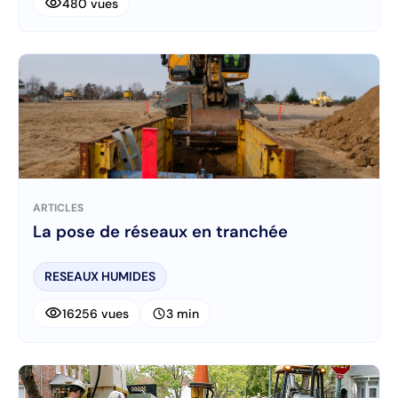
visibility
480 vues
ARTICLES
La pose de réseaux en tranchée
RESEAUX HUMIDES
visibility
schedule
16256 vues
3 min