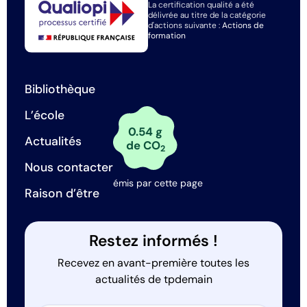
La certification qualité a été
délivrée au titre de la catégorie
d'actions suivante :
Actions de
formation
Bibliothèque
L’école
0.54 g
Actualités
de CO
2
Nous contacter
émis par cette page
Raison d’être
Restez informés !
Recevez en avant-première toutes les
actualités de tpdemain