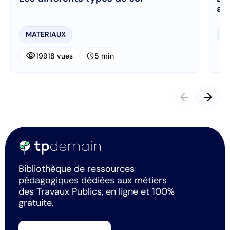
ad
MATERIAUX
P
visibility
visibi
schedule
19918 vues
5 min
arrow_back
arrow_forward
Bibliothèque de ressources
pédagogiques dédiées aux métiers
des Travaux Publics, en ligne et 100%
gratuite.