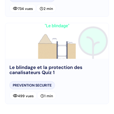
visibility
schedule
734 vues
2 min
Le blindage et la protection des
canalisateurs Quiz 1
PREVENTION SECURITE
visibility
schedule
499 vues
1 min