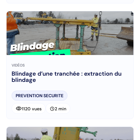
VIDÉOS
Blindage d’une tranchée : extraction du
blindage
PREVENTION SECURITE
visibility
schedule
1120 vues
2 min