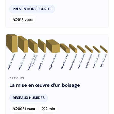
PREVENTION SECURITE
visibility
918 vues
ARTICLES
La mise en œuvre d’un boisage
RESEAUX HUMIDES
visibility
schedule
6951 vues
2 min