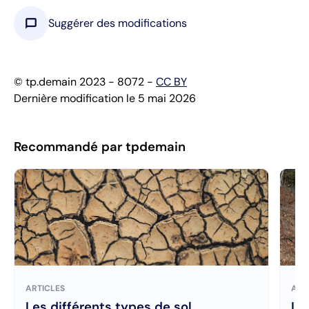
chat_bubble
Suggérer des modifications
© tp.demain 2023 - 8072 -
CC BY
Dernière modification le 5 mai 2026
Recommandé par tpdemain
ARTICLES
ART
Les différents types de sol
Le