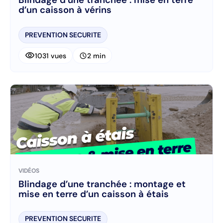
Blindage d’une tranchée : mise en terre
d’un caisson à vérins
PREVENTION SECURITE
visibility
schedule
1031 vues
2 min
VIDÉOS
Blindage d’une tranchée : montage et
mise en terre d’un caisson à étais
PREVENTION SECURITE