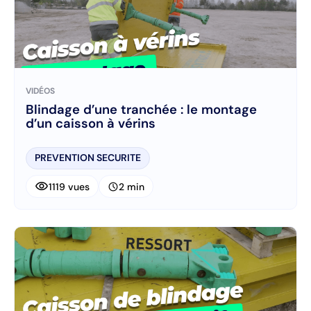
VIDÉOS
Blindage d’une tranchée : le montage
d’un caisson à vérins
PREVENTION SECURITE
visibility
schedule
1119 vues
2 min