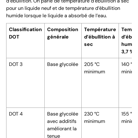
d’ébullition. On parle de température d’ébullition à sec
pour un liquide neuf et de température d’ébullition
humide lorsque le liquide a absorbé de l’eau.
Classification
Composition
Température
Tempé
DOT
générale
d’ébullition à
d’ébull
sec
humid
3,7 % 
DOT 3
Base glycolée
205 °C
140 °C
minimum
minim
DOT 4
Base glycolée
230 °C
155 °C
avec additifs
minimum
minim
améliorant la
tenue