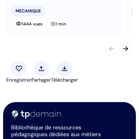
MECANIQUE
M
visibility
visibi
schedule
1444 vues
1 min
arrow_back
arrow_forward
favorite
upload
download
Enregistrer
Partager
Télécharger
Bibliothèque de ressources
pédagogiques dédiées aux métiers