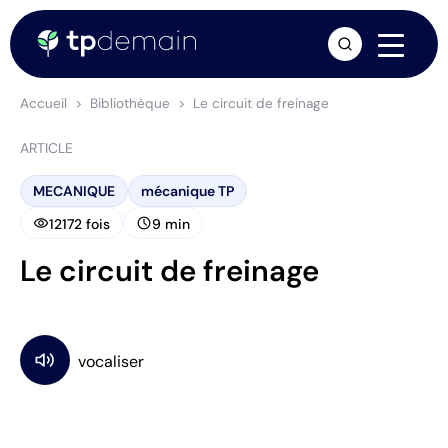
arrow_forward
Accueil
Bibliothèque
Le circuit de freinage
ARTICLE
MECANIQUE
mécanique TP
visibility
schedule
12172 fois
9 min
Le circuit de freinage