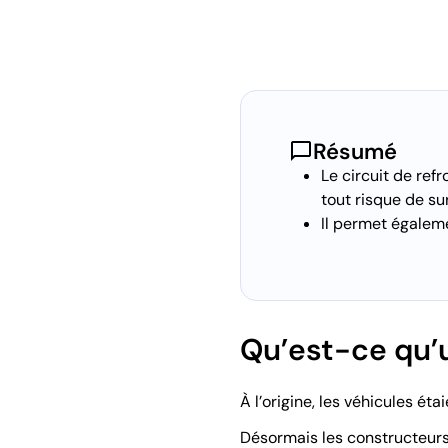
chat_bubble
Résumé
Le circuit de ref
tout risque de su
Il permet égaleme
Qu’est-ce qu’u
À l’origine, les véhicules ét
Désormais les constructeurs p