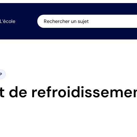
L’école
Rechercher un sujet
P
it de refroidisseme