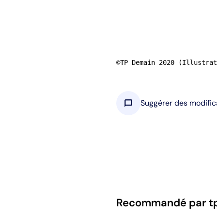
©TP Demain 2020 (Illustrat
chat_bubble
Suggérer des modific
Recommandé par t