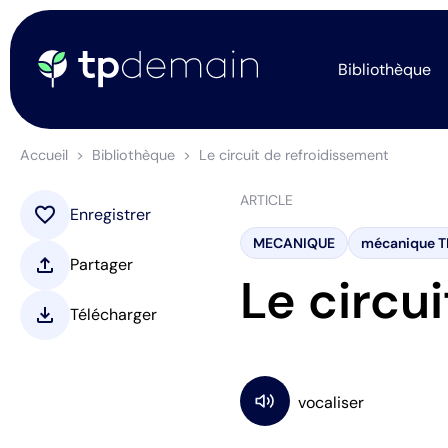
Bibliothèque
Accueil
Bibliothèque
Le circuit de refroidissement
ARTICLE
favorite
Enregistrer
MECANIQUE
mécanique T
upload
Partager
Le circu
download
Télécharger