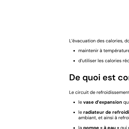
L’évacuation des calories, do
maintenir à température 
d’utiliser les calories 
De quoi est co
Le circuit de refroidisseme
le
vase d’expansion
qui
le
radiateur de refroi
ambiant, et ainsi à refroi
la
pompe « à eau »
qui 