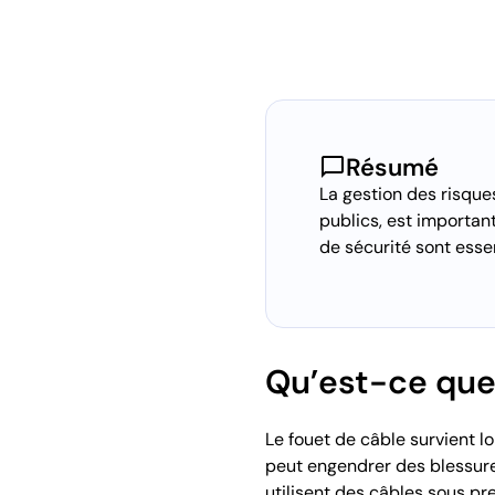
chat_bubble
Résumé
La gestion des risque
publics, est important
de sécurité sont esse
Qu’est-ce que 
Le fouet de câble survient 
peut engendrer des blessur
utilisent des câbles sous pr