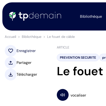
Bibliothèque
Accueil
Bibliothèque
Le fouet de câble
ARTICLE
favorite
Enregistrer
PREVENTION SECURITE
pr
upload
Partager
Le fouet
download
Télécharger