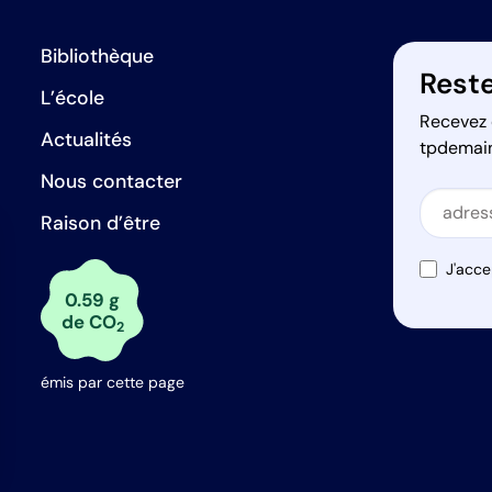
Bibliothèque
Reste
L’école
Recevez 
Actualités
tpdemai
Nous contacter
Secti
Raison d’être
Secti
J'acce
0.59 g
de CO
2
émis par cette page
s Options