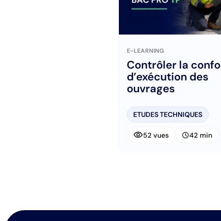
E-LEARNING
Contrôler la conf
d’exécution des
ouvrages
ETUDES TECHNIQUES
visibility
schedule
52 vues
42 min