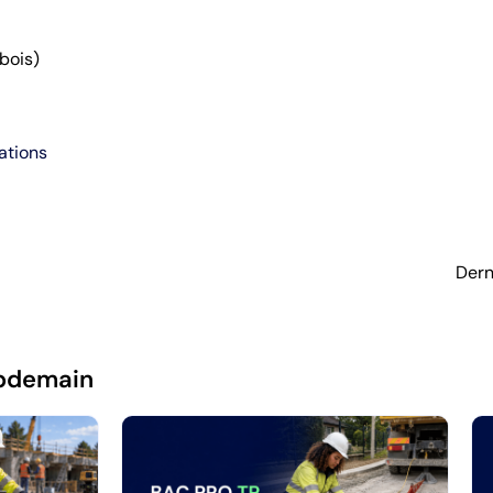
bois)
ations
Dern
pdemain