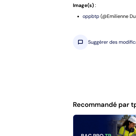
Image(s)
:
oppbtp
(@Emilienne Du
chat_bubble
Suggérer des modific
Recommandé par t