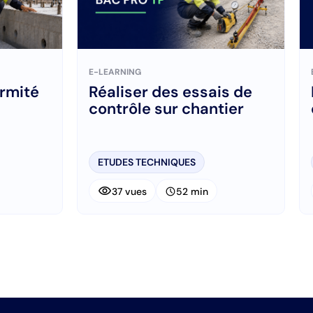
E-LEARNING
ormité
Réaliser des essais de
contrôle sur chantier
ETUDES TECHNIQUES
visibility
schedule
37 vues
52 min