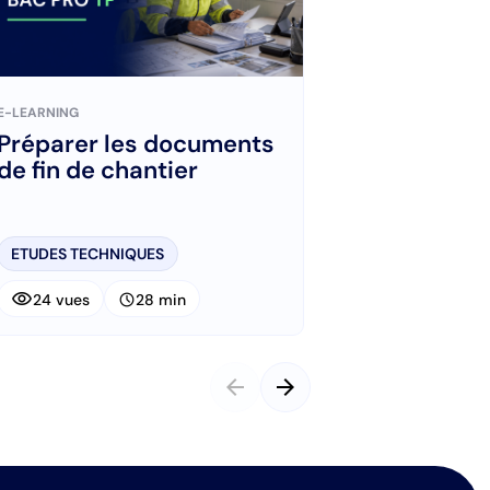
E-LEARNING
E-LEARNING
Préparer les documents
Organiser s
de fin de chantier
intervention
ETUDES TECHNIQUES
ETUDES TECHNIQ
visibility
visibility
schedule
schedule
24 vues
28 min
26 vues
arrow_back
arrow_forward