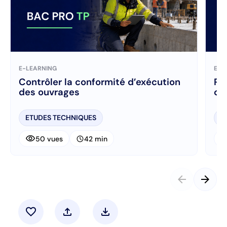
E-LEARNING
E-L
Contrôler la conformité d’exécution
Ré
des ouvrages
ch
ETUDES TECHNIQUES
E
visibility
visibi
schedule
50 vues
42 min
arrow_back
arrow_forward
favorite
upload
download