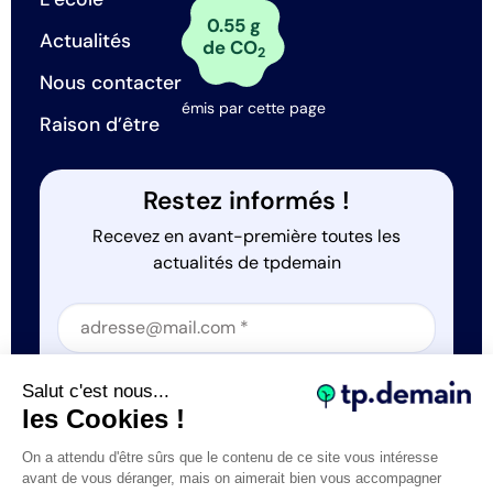
0.55 g
Actualités
de CO
2
Nous contacter
émis par cette page
Raison d’être
Restez informés !
Recevez en avant-première toutes les
actualités de tpdemain
Section
Section
J'accepte que tp.demain utilise mes informations
Salut c'est nous...
*
les Cookies !
On a attendu d'être sûrs que le contenu de ce site vous intéresse
avant de vous déranger, mais on aimerait bien vous accompagner