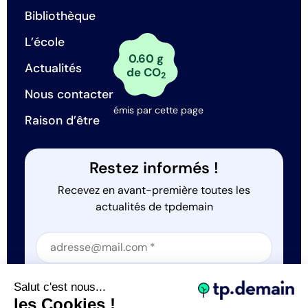
Bibliothèque
L’école
0.60 g
Actualités
de CO
2
Nous contacter
émis par cette page
Raison d’être
Restez informés !
Recevez en avant-première toutes les
actualités de tpdemain
Section
Section
J'accepte que tp.demain utilise mes informations
Salut c'est nous...
*
les Cookies !