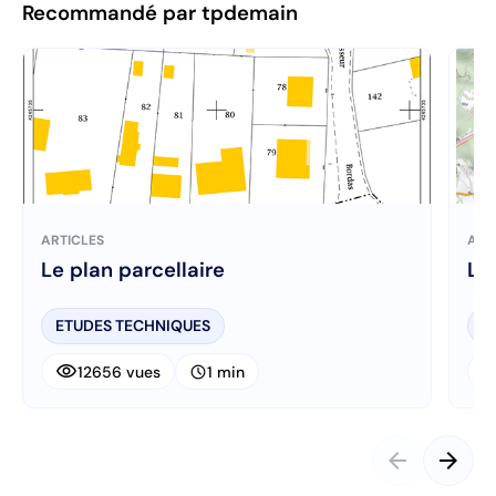
Recommandé par tpdemain
ARTICLES
ART
Le plan parcellaire
Le
ETUDES TECHNIQUES
E
visibility
visibi
schedule
12656 vues
1 min
arrow_back
arrow_forward