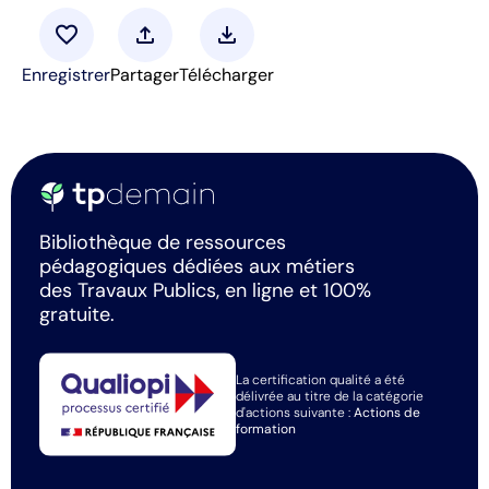
favorite
upload
download
Enregistrer
Partager
Télécharger
Bibliothèque de ressources
pédagogiques dédiées aux métiers
des Travaux Publics, en ligne et 100%
gratuite.
La certification qualité a été
délivrée au titre de la catégorie
d'actions suivante :
Actions de
formation