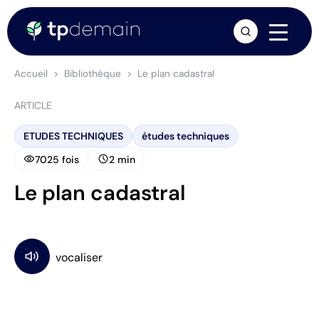
arrow_forward
Accueil
Bibliothèque
Le plan cadastral
ARTICLE
ETUDES TECHNIQUES
études techniques
visibility
schedule
7025 fois
2 min
Le plan cadastral