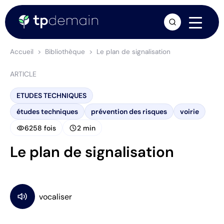
arrow_forward
Accueil
Bibliothèque
Le plan de signalisation
ARTICLE
ETUDES TECHNIQUES
études techniques
prévention des risques
voirie
visibility
schedule
6258 fois
2 min
Le plan de signalisation