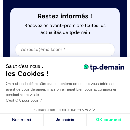
Restez informés !
Recevez en avant-première toutes les
actualités de tpdemain
Section
Section
J'accepte que tp.demain utilise mes informations
Salut c'est nous...
*
les Cookies !
On a attendu d'être sûrs que le contenu de ce site vous intéresse
avant de vous déranger, mais on aimerait bien vous accompagner
pendant votre visite...
C'est OK pour vous ?
Tous droits réservés © tp.demain 2026
Mentions légales
Consentements certifiés par
- Réalisation
Webexpr
Non merci
Je choisis
OK pour moi
Axeptio consent
Plateforme de Gestion du Consentement : Personnalisez vos O