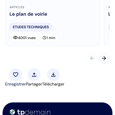
ARTICLES
ART
Le plan de voirie
Le
ETUDES TECHNIQUES
E
visibility
visibi
schedule
4001 vues
1 min
arrow_back
arrow_forward
favorite
upload
download
Enregistrer
Partager
Télécharger