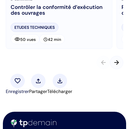
Contrôler la conformité d’exécution
Ré
des ouvrages
ch
ETUDES TECHNIQUES
E
visibility
visibi
schedule
50 vues
42 min
arrow_back
arrow_forward
favorite
upload
download
Enregistrer
Partager
Télécharger