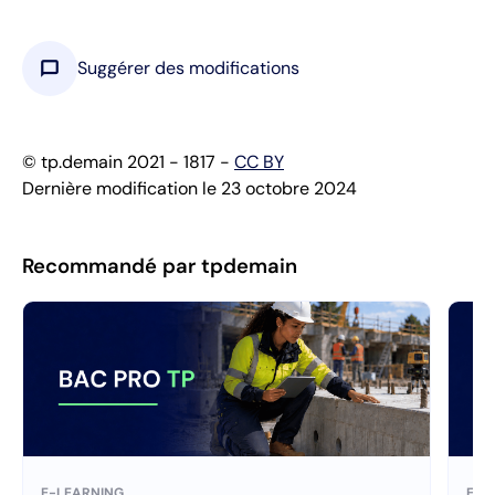
chat_bubble
Suggérer des modifications
© tp.demain 2021 - 1817 -
CC BY
Dernière modification le 23 octobre 2024
Recommandé par tpdemain
E-LEARNING
E-L