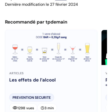
Dernière modification le 27 février 2024
Recommandé par tpdemain
ARTICLES
VID
Les effets de l’alcool
Pr
« 
PREVENTION SECURITE
P
visibility
visibi
schedule
1298 vues
3 min