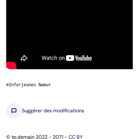
©Inforjeunes Namur
chat_bubble
Suggérer des modifications
© tp.demain 2022 - 2071 -
CC BY