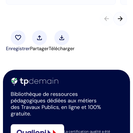
arrow_back
arrow_forward
favorite
upload
download
Enregistrer
Partager
Télécharger
Bibliothèque de ressources
pédagogiques dédiées aux métiers
des Travaux Publics, en ligne et 100%
gratuite.
La certification qualité a été