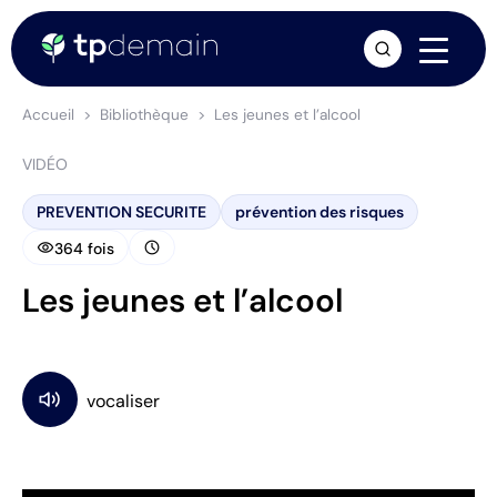
arrow_forward
Accueil
Bibliothèque
Les jeunes et l’alcool
VIDÉO
PREVENTION SECURITE
prévention des risques
visibility
schedule
364 fois
Les jeunes et l’alcool