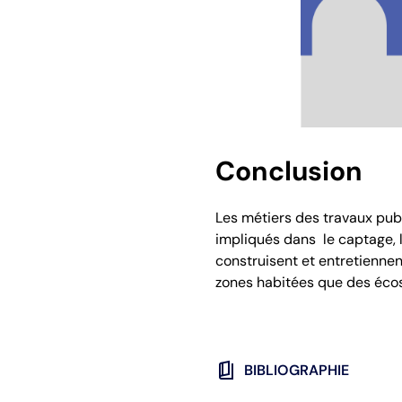
Conclusion
Les métiers des travaux publ
impliqués dans le captage, la 
construisent et entretiennen
zones habitées que des éc
book_5
BIBLIOGRAPHIE