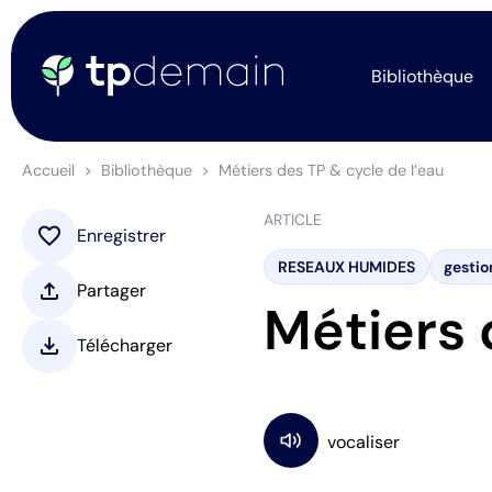
Bibliothèque
Accueil
Bibliothèque
Métiers des TP & cycle de l’eau
ARTICLE
favorite
Enregistrer
RESEAUX HUMIDES
gestio
upload
Partager
Métiers 
download
Télécharger