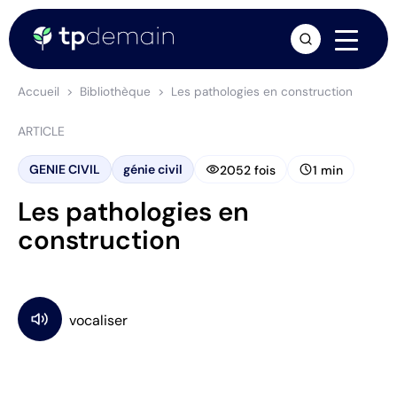
arrow_forward
Accueil
Bibliothèque
Les pathologies en construction
ARTICLE
visibility
schedule
GENIE CIVIL
génie civil
2052 fois
1 min
Les pathologies en
construction