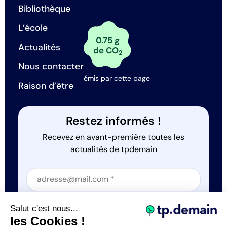
Bibliothèque
L’école
0.75 g
Actualités
de CO
2
Nous contacter
émis par cette page
Raison d’être
Restez informés !
Recevez en avant-première toutes les
actualités de tpdemain
Section
Section
J'accepte que tp.demain utilise mes informations
Salut c'est nous...
*
les Cookies !