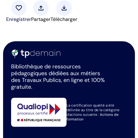
favorite
upload
download
Enregistrer
Partager
Télécharger
Bibliothèque de ressources
pédagogiques dédiées aux métiers
des Travaux Publics, en ligne et 100%
gratuite.
La certification qualité a été
délivrée au titre de la catégorie
d'actions suivante :
Actions de
formation