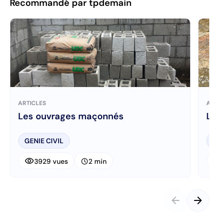
Recommandé par tpdemain
ARTICLES
ART
Les ouvrages maçonnés
Le
GENIE CIVIL
G
visibility
visibi
schedule
3929 vues
2 min
arrow_back
arrow_forward