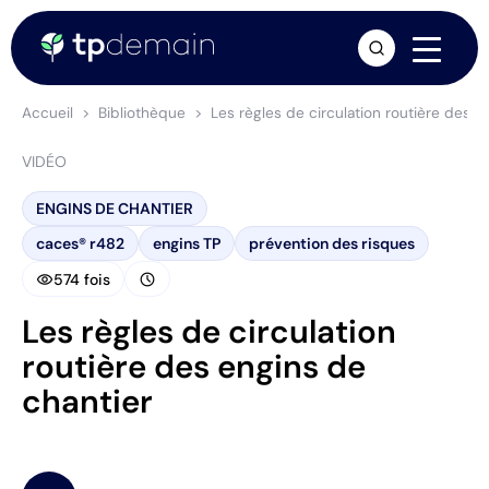
arrow_forward
Accueil
Bibliothèque
Les règles de circulation routière des e
VIDÉO
ENGINS DE CHANTIER
caces® r482
engins TP
prévention des risques
visibility
schedule
574 fois
Les règles de circulation
routière des engins de
chantier