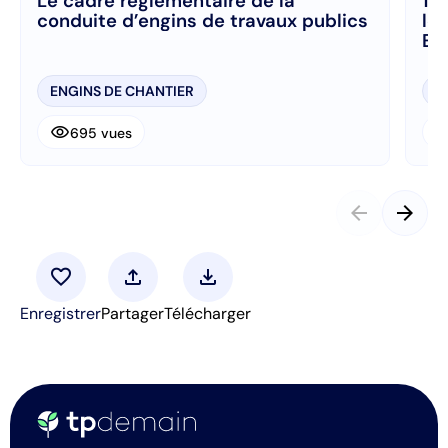
Le cadre réglementaire de la
11 
conduite d’engins de travaux publics
le
Em
ENGINS DE CHANTIER
P
visibility
visibi
695 vues
arrow_back
arrow_forward
favorite
upload
download
Enregistrer
Partager
Télécharger