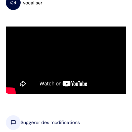
chat_bubble
Suggérer des modifications