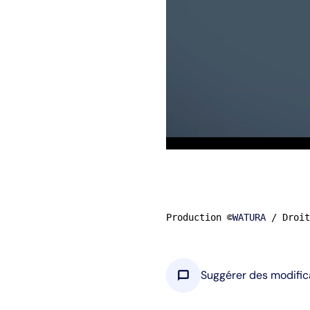
Production ©
WATURA
 / Droit
chat_bubble
Suggérer des modific