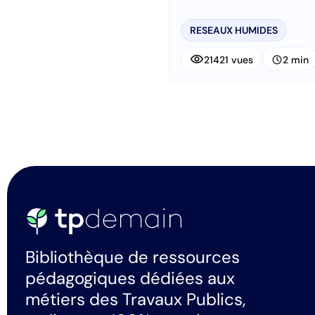
fluides associés
RESEAUX HUMIDES
visibility
schedule
21421 vues
2 min
Bibliothèque de ressources
pédagogiques dédiées aux
métiers des Travaux Publics,