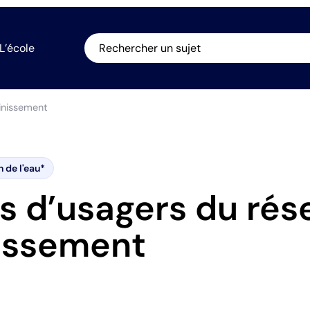
L’école
Rechercher un sujet
inissement
n de l'eau*
s d’usagers du rés
nissement