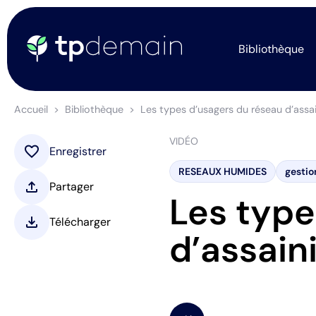
Bibliothèque
Accueil
Bibliothèque
Les types d’usagers du réseau d’assa
VIDÉO
favorite
Enregistrer
RESEAUX HUMIDES
gestio
upload
Partager
Les type
download
Télécharger
d’assai