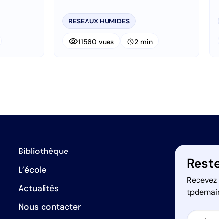
RESEAUX HUMIDES
visibility
schedule
11560 vues
2 min
Bibliothèque
Reste
L’école
Recevez 
Actualités
tpdemai
Nous contacter
Secti