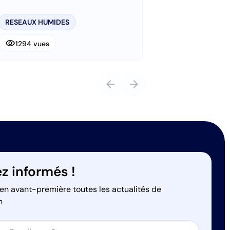
d’assainissement
RESEAUX HUMIDES
visibility
1294 vues
arrow_back
arrow_forward
z informés !
en avant-première toutes les actualités de
n
on