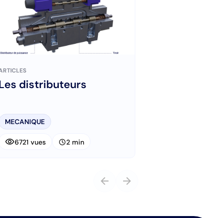
ARTICLES
Les distributeurs
MECANIQUE
visibility
schedule
6721 vues
2 min
arrow_back
arrow_forward