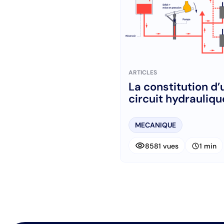
ARTICLES
La constitution d’
circuit hydrauliqu
MECANIQUE
visibility
schedule
8581 vues
1 min