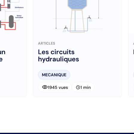
ARTICLES
un
Les circuits
e
hydrauliques
MECANIQUE
visibility
schedule
1945 vues
1 min