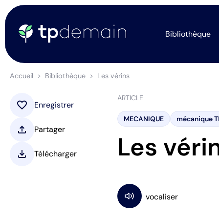
Bibliothèque
Accueil
Bibliothèque
Les vérins
ARTICLE
favorite
Enregistrer
MECANIQUE
mécanique T
upload
Partager
Les véri
download
Télécharger