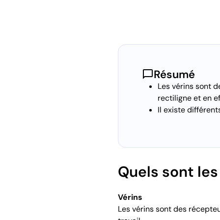
chat_bubble
Résumé
Les vérins sont d
rectiligne et en ef
Il existe différen
Quels sont les
Vérins
Les vérins sont des récepteu