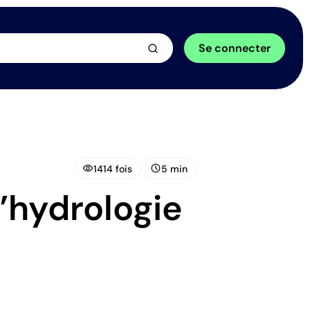
arrow_forward
Se connecter
visibility
schedule
1414 fois
5 min
’hydrologie