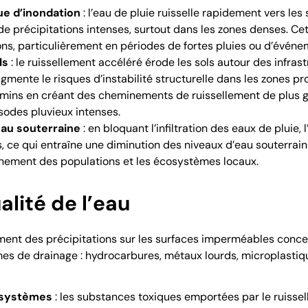
e d’inondation
: l’eau de pluie ruisselle rapidement vers le
e précipitations intenses, surtout dans les zones denses. Ce
ons, particulièrement en périodes de fortes pluies ou d’évén
ls
: le ruissellement accéléré érode les sols autour des infra
augmente le risques d’instabilité structurelle dans les zones 
hemins en créant des cheminements de ruissellement de plus 
sodes pluvieux intenses.
eau souterraine
: en bloquant l’
infiltration
des eaux de pluie, 
s
, ce qui entraîne une diminution des niveaux d’eau souterrai
nnement des populations et les
écosystèmes
locaux.
alité de l’eau
lement des précipitations sur les surfaces imperméables conce
mes de drainage : hydrocarbures, métaux lourds, microplastiqu
osystèmes
: les substances toxiques emportées par le ruissel