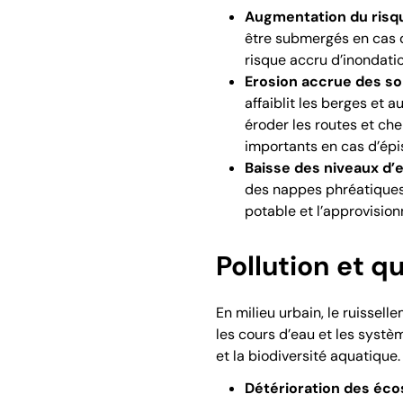
Augmentation du risqu
être submergés en cas d
risque accru d’inondati
Erosion accrue des so
affaiblit les berges et 
éroder les routes et c
importants en cas d’épi
Baisse des niveaux d’
des
nappes phréatique
potable et l’approvisio
Pollution et qu
En milieu urbain, le ruissel
les cours d’eau et les systè
et la
biodiversité
aquatique.
Détérioration des éc