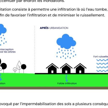
centuer par endroit les inondations.
itation consiste à permettre une infiltration là où l’eau tomb
n de favoriser l’infiltration et de minimiser le ruissellement.
ovoqué par l’imperméabilisation des sols a plusieurs conséqu