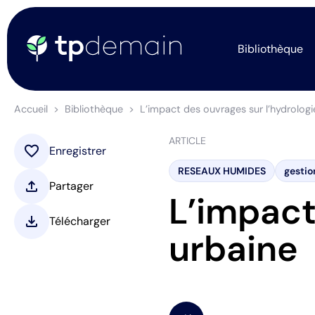
Bibliothèque
Accueil
Bibliothèque
L’impact des ouvrages sur l’hydrologi
ARTICLE
favorite
Enregistrer
RESEAUX HUMIDES
gestio
upload
Partager
L’impact
download
Télécharger
urbaine