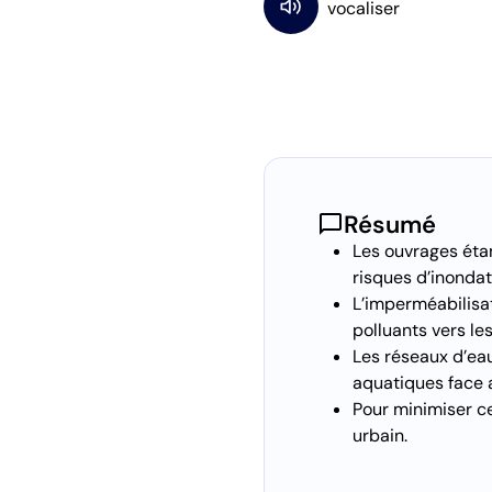
chat_bubble
Résumé
Les ouvrages étanc
risques d’inondat
L’imperméabilisat
polluants vers les
Les réseaux d’eau
aquatiques face a
Pour minimiser c
urbain.