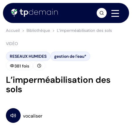
arrow_forward
Accueil
Bibliothèque
L’imperméabilisation des sols
VIDÉO
RESEAUX HUMIDES
gestion de l'eau*
visibility
schedule
381 fois
L’imperméabilisation des
sols