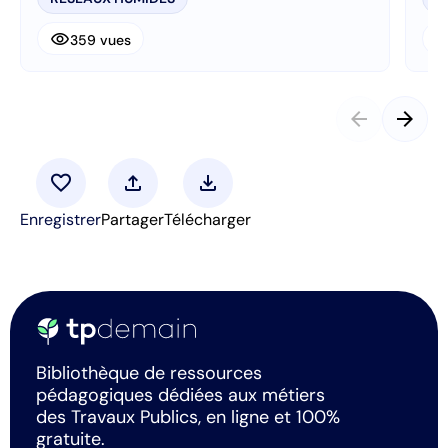
visibility
visibi
359 vues
arrow_back
arrow_forward
favorite
upload
download
Enregistrer
Partager
Télécharger
Bibliothèque de ressources
pédagogiques dédiées aux métiers
des Travaux Publics, en ligne et 100%
gratuite.