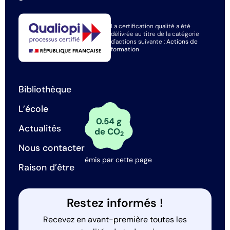
La certification qualité a été
délivrée au titre de la catégorie
d'actions suivante :
Actions de
formation
Bibliothèque
L’école
0.54 g
Actualités
de CO
2
Nous contacter
émis par cette page
Raison d’être
Restez informés !
Recevez en avant-première toutes les