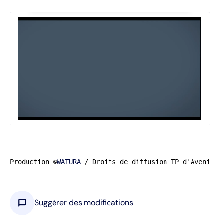
Production ©
WATURA
 / Droits de diffusion TP d'Avenir
chat_bubble
Suggérer des modifications