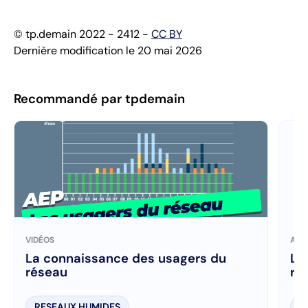
© tp.demain 2022 - 2412 -
CC BY
Dernière modification le 20 mai 2026
Recommandé par tpdemain
VIDÉOS
ART
La connaissance des usagers du
La 
réseau
ré
RESEAUX HUMIDES
R