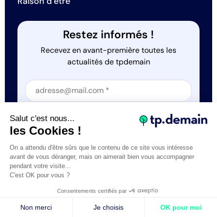
Raison d’être
Restez informés !
Recevez en avant-première toutes les
actualités de tpdemain
Section
Section
J'accepte que tp.demain utilise mes informations
Salut c'est nous...
*
les Cookies !
On a attendu d'être sûrs que le contenu de ce site vous intéresse
avant de vous déranger, mais on aimerait bien vous accompagner
pendant votre visite...
C'est OK pour vous ?
Tous droits réservés © tp.demain 2026
Mentions légales
Consentements certifiés par
- Réalisation
Webexpr
Non merci
Je choisis
OK pour moi