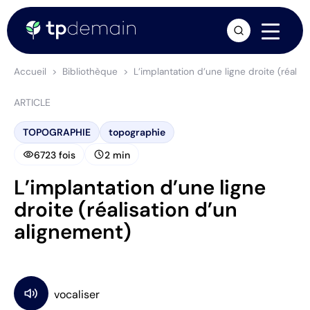
arrow_forward
Accueil
Bibliothèque
L’implantation d’une ligne droite (réalis
ARTICLE
TOPOGRAPHIE
topographie
visibility
schedule
6723 fois
2 min
L’implantation d’une ligne
droite (réalisation d’un
alignement)