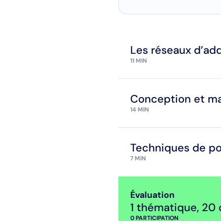
Les réseaux d’add
11 MIN
Conception et ma
14 MIN
Techniques de pos
7 MIN
Évaluation
1 thématique
,
20 
0
PARTICIPATION