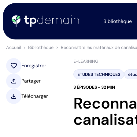
Bibliothèque
Accueil
Bibliothèque
Reconnaître les matériaux de canalis
E-LEARNING
favorite
Enregistrer
ETUDES TECHNIQUES
étud
upload
Partager
3 ÉPISODES - 32 MIN
download
Télécharger
Reconnaî
canalisa