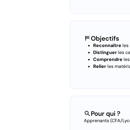
sports_score
Objectifs
Reconnaître
les
Distinguer
les c
Comprendre
les
Relier
les matéri
search
Pour qui ?
Apprenants (CFA/Lycé