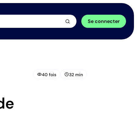
arrow_forward
Se connecter
visibility
schedule
40 fois
32 min
de