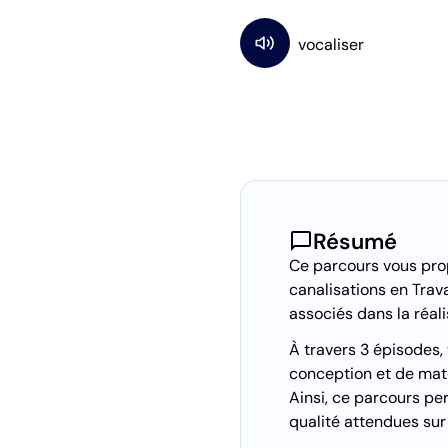
chat_bubble
Résumé
Ce parcours vous prop
canalisations en Trav
associés dans la réal
À travers 3 épisodes,
conception et de maté
Ainsi, ce parcours per
qualité attendues sur 