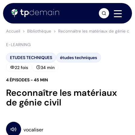
arrow_forward
Accueil
Bibliothèque
Reconnaître les matériaux de génie civil
E-LEARNING
ETUDES TECHNIQUES
études techniques
visibility
schedule
22 fois
34 min
4 ÉPISODES - 45 MIN
Reconnaître les matériaux
de génie civil