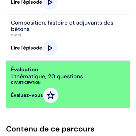
play_arrow
Lire l'épisode
Composition, histoire et adjuvants des
bétons
11 MIN
play_arrow
Lire l'épisode
Évaluation
1 thématique
,
20 questions
0
PARTICIPATION
star
Évaluez-vous
Contenu de ce parcours