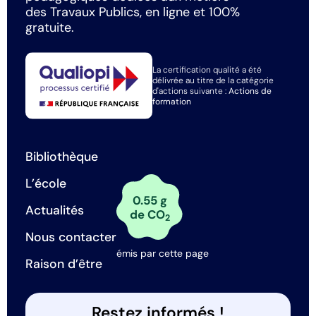
des Travaux Publics, en ligne et 100%
gratuite.
La certification qualité a été
délivrée au titre de la catégorie
d'actions suivante :
Actions de
formation
Bibliothèque
L’école
0.55 g
Actualités
de CO
2
Nous contacter
émis par cette page
Raison d’être
Restez informés !