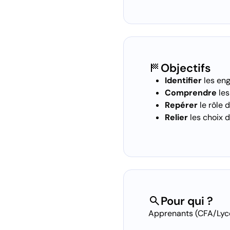
sports_score
Objectifs
Identifier
les eng
Comprendre
les
Repérer
le rôle 
Relier
les choix 
search
Pour qui ?
Apprenants (CFA/Lycé