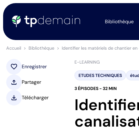
Bibliothèque
Accueil
Bibliothèque
Identifier les matériels de chantier en
E-LEARNING
favorite
Enregistrer
ETUDES TECHNIQUES
étud
upload
Partager
3 ÉPISODES - 32 MIN
download
Télécharger
Identifie
canalisa