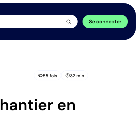
arrow_forward
Se connecter
visibility
schedule
55 fois
32 min
chantier en