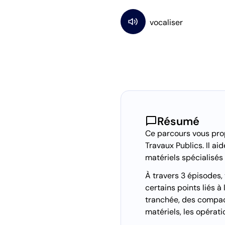
chat_bubble
Résumé
Ce parcours vous prop
Travaux Publics. Il a
matériels spécialisés 
À travers 3 épisodes, 
certains points liés 
tranchée, des compact
matériels, les opérat