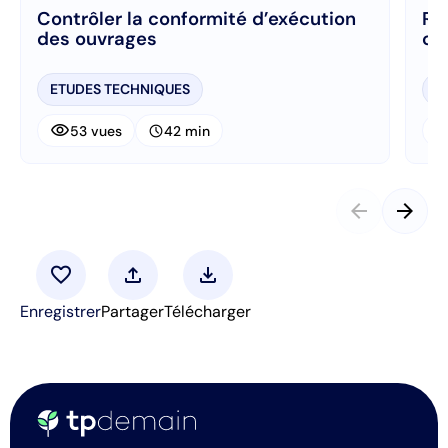
Contrôler la conformité d’exécution
Ré
des ouvrages
ch
ETUDES TECHNIQUES
E
visibility
visibi
schedule
53 vues
42 min
arrow_back
arrow_forward
favorite
upload
download
Enregistrer
Partager
Télécharger