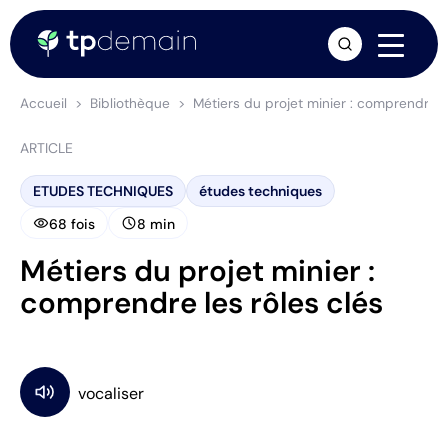
arrow_forward
Accueil
Bibliothèque
Métiers du projet minier : comprendre le
ARTICLE
ETUDES TECHNIQUES
études techniques
visibility
schedule
68 fois
8 min
Métiers du projet minier :
comprendre les rôles clés